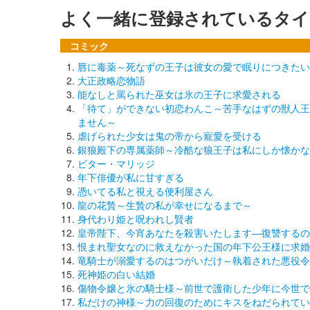
よく一緒に登録されているタイ
コミック
唇に毒薬～死なずの王子は彼女の愛で眠りにつきたい
大正政略恋物語
能なしと罵られた巫女は氷の王子に求愛される
「待て」ができない初恋わんこ～苦手なはずの獣人王
ません～
虐げられた少女は鬼の帝から寵愛を受ける
銀狼殿下の専属薬師～冷酷な狼王子は私にしか懐かな
ビター・マリッジ
年下俳優が私に甘すぎる
憑いてる私と視える便利屋さん
龍の花贄～生贄の私が幸せになるまで～
身代わり姫と呪われし賢者
皇帝陛下、今宵あなたを殺害いたします―復讐するの
恨まれ聖女なのに救えなかった国の年下公王様に求婚
竜騎士が溺愛するのはつがいだけ～執着された悪役令
死神姫の白い結婚
傷物令嬢と氷の騎士様～前世で護衛した少年に今世で
私だけの神様～力の回復のためにキスをねだられてい