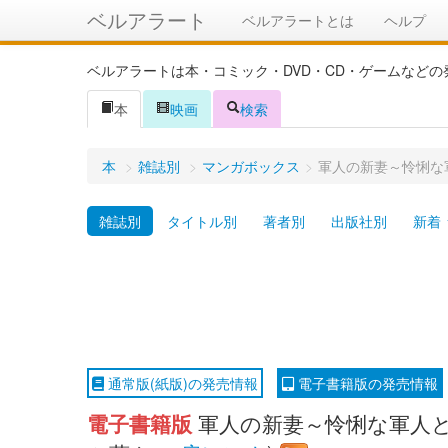
ベルアラート
ベルアラートとは
ヘルプ
ベルアラートは本・コミック・DVD・CD・ゲームなど
本
映画
検索
本
>
雑誌別
>
マンガボックス
>
軍人の新妻～怜悧な
雑誌別
タイトル別
著者別
出版社別
新着
通常版(紙版)の発売情報
電子書籍版の発売情報
電子書籍版
軍人の新妻～怜悧な軍人と凍