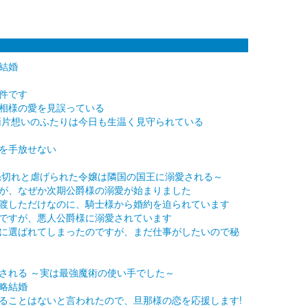
結婚
件です
相様の愛を見誤っている
両片想いのふたりは今日も生温く見守られている
を手放せない
糸切れと虐げられた令嬢は隣国の国王に溺愛される～
が、なぜか次期公爵様の溺愛が始まりました
渡しただけなのに、騎士様から婚約を迫られています
ですが、悪人公爵様に溺愛されています
に選ばれてしまったのですが、まだ仕事がしたいので秘
される ～実は最強魔術の使い手でした～
略結婚
ることはないと言われたので、旦那様の恋を応援します!