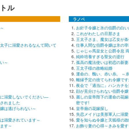
トル
ラノベ
～
お針子令嬢と氷の伯爵の白い
これがわたしの旦那さま
王太子さま、魔女は乙女が条
太子に溺愛されるなんて聞いて
仕事人間な伯爵令嬢は氷の宰
じゃじゃ馬皇女と公爵令息 
純粋培養すぎる聖女の逆行
い～
孤高の魔法使いは初恋の新妻
王太子様の政略結婚
運命の、醜い、赤い糸。 ～
離縁予定の捨てられ令嬢です
夜会で『適当に』ハンカチを
顔が見分けられない伯爵令嬢
に溺愛しないでください―
麗しの皇帝陛下の運命の花嫁
されました
密です!
嬢は逃げられない～
皇帝廟の花嫁探し
失恋メイドは美形軍人に溺愛
は溺愛されています～
愛を知らぬ令嬢と天狐様の政
ます～
お飾り妻の心得～きみを愛す