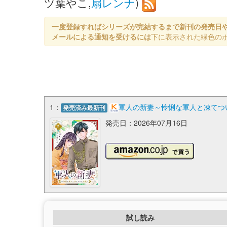
ツ葉やこ,
扇レンナ
)
一度登録すればシリーズが完結するまで新刊の発売日
メールによる通知を受けるには
下に表示された緑色の
1：
軍人の新妻～怜悧な軍人と凍てつい
発売済み最新刊
発売日：2026年07月16日
試し読み