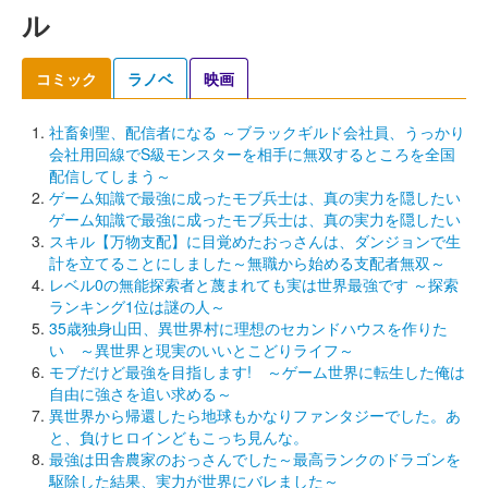
ル
コミック
ラノベ
映画
社畜剣聖、配信者になる ～ブラックギルド会社員、うっかり
会社用回線でS級モンスターを相手に無双するところを全国
配信してしまう～
ゲーム知識で最強に成ったモブ兵士は、真の実力を隠したい
ゲーム知識で最強に成ったモブ兵士は、真の実力を隠したい
スキル【万物支配】に目覚めたおっさんは、ダンジョンで生
計を立てることにしました～無職から始める支配者無双～
レベル0の無能探索者と蔑まれても実は世界最強です ～探索
ランキング1位は謎の人～
35歳独身山田、異世界村に理想のセカンドハウスを作りた
い ～異世界と現実のいいとこどりライフ～
モブだけど最強を目指します! ～ゲーム世界に転生した俺は
自由に強さを追い求める～
異世界から帰還したら地球もかなりファンタジーでした。あ
と、負けヒロインどもこっち見んな。
最強は田舎農家のおっさんでした～最高ランクのドラゴンを
駆除した結果、実力が世界にバレました～