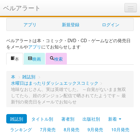
ベルアラート
ベルアラートとは
アプリ
新規登録
ログイン
ヘルプ
ベルアラートは本・コミック・DVD・CD・ゲームなどの発売日
新規登録
をメールや
アプリ
にてお知らせします
ログイン
本
映画
検索
Myカレンダー
本
>
雑誌別
>
購入管理
水曜日はまったりダッシュエックスコミック
>
地味なおじさん、実は英雄でした。 ～自覚がないまま無双
Myシェルフ
してたら、姪のダンジョン配信で晒されてたようです～ 最
新刊の発売日をメールでお知らせ
プレミアム
雑誌別
タイトル別
著者別
出版社別
新着
ランキング
7月発売
8月発売
9月発売
10月発売