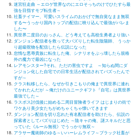
迷宮狂走曲 ～エロゲ世界なのにエロそっちのけでひたすら最
強を目指すモブ転生者～
社畜テイマー、可愛いスライムのおかげで無自覚なまま無双
する〜うっかり国内トップの配信に映り込んで最強がバレま
した〜
異世界二度目のおっさん、どう考えても高校生勇者より強い
ダンジョン配信者を救って大バズりした転生陰陽師、 うっか
り超級呪物を配信したら伝説になった
怠惰な悪辱貴族に転生した俺、シナリオをぶっ壊したら規格
外の魔力で最凶になった
レアモンスター?それ、ただの害虫ですよ ～知らぬ間にダ
ンジョン化した自宅での日常生活が配信されてバズったんで
すが～
クラス転移したら、なぜか引きこもりの俺まで異世界に連れ
てかれたんだが ～俺だけのユニークギフト『自宅』は異世界
最強でした～
ラスボス討伐後に始める二周目冒険者ライフ はじまりの街で
ワケあり美少女たちがめちゃくちゃ懐いてきます
ダンジョン配信を切り忘れた有名配信者を助けたら、伝説の
探索者としてバズりはじめた ～陰キャの俺、謎スキルだと思
っていた《ルール無視》でうっかり無双～
アラサー魔術師のゆる～いハーレムライフ～ブラック社畜が