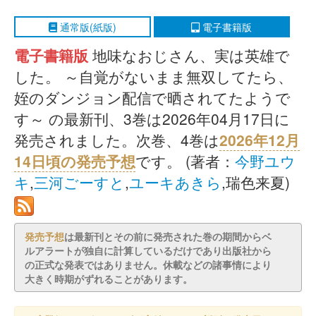
通常版(紙版)
電子書籍版
電子書籍版
地味なおじさん、実は英雄で
した。 ～自覚がないまま無双してたら、
姪のダンジョン配信で晒されてたようで
す～ の最新刊、3巻は2026年04月17日に
発売されました。次巻、4巻は
2026年12月
14日頃の発売予想
です。 (著者：
今野ユウ
キ
,
三河ごーすと
,
ユーキあきら
,瑞色来夏)
発売予想
は最新刊とその前に発売された巻の期間からベ
ルアラートが独自に計算しているだけであり出版社から
の正式な発表ではありません。休載などの諸事情により
大きく時期がずれることがあります。