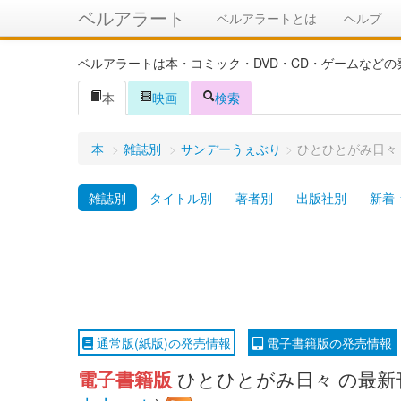
ベルアラート
ベルアラートとは
ヘルプ
ベルアラートは本・コミック・DVD・CD・ゲームなど
本
映画
検索
本
>
雑誌別
>
サンデーうぇぶり
>
ひとひとがみ日々
雑誌別
タイトル別
著者別
出版社別
新着
通常版(紙版)の発売情報
電子書籍版の発売情報
電子書籍版
ひとひとがみ日々 の最新刊