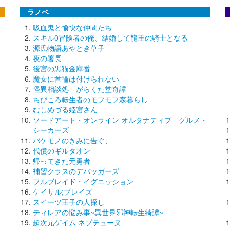
ラノベ
吸血鬼と愉快な仲間たち
スキル0冒険者の俺、結婚して龍王の騎士となる
源氏物語あやとき草子
夜の署長
後宮の黒猫金庫番
魔女に首輪は付けられない
怪異相談処 がらくた堂奇譚
ちびころ転生者のモフモフ森暮らし
むしめづる姫宮さん
ソードアート・オンライン オルタナティブ グルメ・
シーカーズ
バケモノのきみに告ぐ、
代償のギルタオン
帰ってきた元勇者
補習クラスのデバッガーズ
フルブレイド・イグニッション
ケイサル;ブレイズ
スイーツ王子の人探し
ティレアの悩み事~異世界邪神転生綺譚~
超次元ゲイム ネプテューヌ