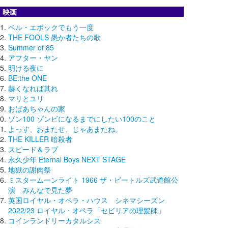
映画
ベル・エポックでもう一度
THE FOOLS 愚か者たちの歌
Summer of 85
アフター・ヤン
明ける夜に
BE:the ONE
赫くなれば其れ
マリとユリ
おばあちゃんの家
ゾン100 ゾンビになるまでにしたい100のこと
よっす、おまたせ、じゃあまたね。
THE KILLER 暗殺者
スピード＆ラブ
永久少年 Eternal Boys NEXT STAGE
地獄の謝肉祭
ミスタームーンライト 1966 ザ・ビートルズ武道館公
演 みんなで見た夢
英国ロイヤル・オペラ・ハウス シネマシーズン
2022/23 ロイヤル・オペラ「セビリアの理髪師」
コインランドリーカタルシス