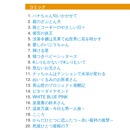
コミック
ハナちゃん匂いかがせて
庭のざぶとん犬
狼とコーギーのやさしい日々
後宮の炎王
没落令嬢は見果てぬ世界に花を咲かす
愛しのバニラちゃん
輝ける星
猫つきベビーシッターズ
#ふりむかないで#ふりむいて
危ないお兄さん
ナッちゃんはテンションで水深が変わる
ぬいぐるみのお医者さん
香山哲のプロジェクト発酵記
ビターダイヤモンド
WHITE BLUE PINK
楽屋裏の鈴木さん
温泉万歳～今日も男一人旅～
こころ
からだひとつに恋ふたつ～赤い襦袢の復讐～
死後ひとつ屋根の下