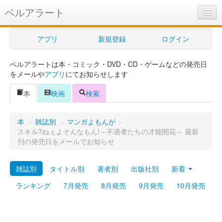
ベルアラート
ベルアラートとは
アプリ
新規登録
ログイン
ヘルプ
ベルアラートは本・コミック・DVD・CD・ゲームなどの発売日
新規登録
をメールや
アプリ
にてお知らせします
ログイン
本
映画
検索
Myカレンダー
本
>
雑誌別
>
マンガよもんが
>
購入管理
スキル?ねぇよそんなもん!～不遇者たちの才能開花～ 最新
刊の発売日をメールでお知らせ
Myシェルフ
雑誌別
タイトル別
著者別
出版社別
新着
プレミアム
ランキング
7月発売
8月発売
9月発売
10月発売