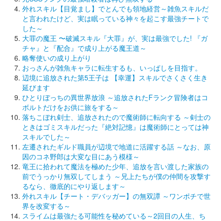
外れスキル【目覚まし】でとんでも領地経営～雑魚スキルだ
と言われたけど、実は眠っている神々を起こす最強チートで
した～
大罪の魔王 〜破滅スキル『大罪』が、実は最強でした! 『ガ
チャ』と『配合』で成り上がる魔王道～
略奪使いの成り上がり
おっさんが雑魚キャラに転生するも、いっぱしを目指す。
辺境に追放された第5王子は 【幸運】スキルでさくさく生き
延びます
ひとりぼっちの異世界放浪 ～追放されたFランク冒険者はコ
ボルトだけをお供に旅をする～
落ちこぼれ剣士、追放されたので魔術師に転向する ～剣士の
ときはゴミスキルだった『絶対記憶』は魔術師にとっては神
スキルでした～
左遷されたギルド職員が辺境で地道に活躍する話 ～なお、原
因のコネ野郎は大変な目にあう模様～
竜王に拾われて魔法を極めた少年、追放を言い渡した家族の
前でうっかり無双してしまう ～兄上たちが僕の仲間を攻撃す
るなら、徹底的にやり返します～
外れスキル【チート・デバッガー】の無双譚 ～ワンポチで世
界を改変する～
スライムは最強たる可能性を秘めている～2回目の人生、ち