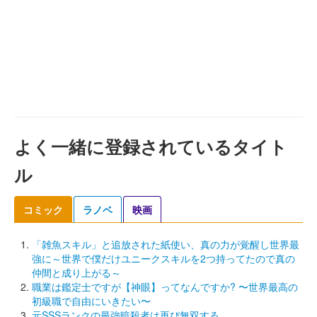
よく一緒に登録されているタイト
ル
コミック
ラノベ
映画
「雑魚スキル」と追放された紙使い、真の力が覚醒し世界最
強に～世界で僕だけユニークスキルを2つ持ってたので真の
仲間と成り上がる～
職業は鑑定士ですが【神眼】ってなんですか? 〜世界最高の
初級職で自由にいきたい〜
元SSSランクの最強暗殺者は再び無双する