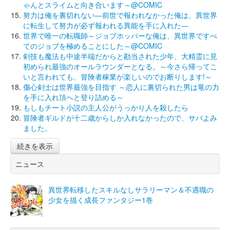
ゃんとスライムと向き合います～@COMIC
努力は俺を裏切れない―前世で報われなかった俺は、異世界
に転生して努力が必ず報われる異能を手に入れた―
世界で唯一の転職師～ジョブホッパーな俺は、異世界ですべ
てのジョブを極めることにした～@COMIC
剣技も魔法も中途半端だからと勘当された少年、大精霊に見
初められ最強のオールラウンダーとなる。～今さら帰ってこ
いと言われても、冒険者稼業が楽しいのでお断りします!～
傷心剣士は世界最強を目指す ～恋人に裏切られた男は竜の力
を手に入れ頂へと登り詰める～
もしもチート小説の主人公がうっかり人を殺したら
冒険者ギルドが十二歳からしか入れなかったので、サバよみ
ました。
続きを表示
ニュース
異世界転移したスキルなしサラリーマン＆不遇職の
少女を描く成長ファンタジー1巻