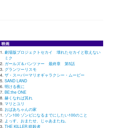
映画
劇場版プロジェクトセカイ 壊れたセカイと歌えない
ミク
ガールズ＆パンツァー 最終章 第5話
グランツーリスモ
ザ・スーパーマリオギャラクシー・ムービー
SAND LAND
明ける夜に
BE:the ONE
赫くなれば其れ
マリとユリ
おばあちゃんの家
ゾン100 ゾンビになるまでにしたい100のこと
よっす、おまたせ、じゃあまたね。
THE KILLER 暗殺者