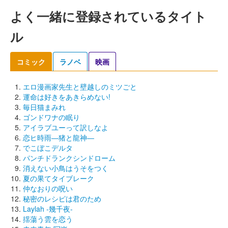
よく一緒に登録されているタイト
ル
コミック
ラノベ
映画
エロ漫画家先生と壁越しのミツごと
運命は好きをあきらめない!
毎日猫まみれ
ゴンドワナの眠り
アイラブユーって訳しなよ
恋ヒ時雨―猪と龍神―
でこぼこデルタ
パンチドランクシンドローム
消えない小鳥はうそをつく
夏の果てタイブレーク
仲なおりの呪い
秘密のレシピは君のため
Laylah -幾千夜-
揺蕩う雲を恋う