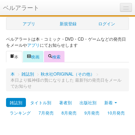
ベルアラート
ベルアラートとは
アプリ
新規登録
ログイン
ヘルプ
ベルアラートは本・コミック・DVD・CD・ゲームなどの発売日
新規登録
をメールや
アプリ
にてお知らせします
ログイン
本
映画
検索
Myカレンダー
本
>
雑誌別
>
秋水社ORIGINAL（その他）
>
購入管理
本日より狐神様の贄になりました 最新刊の発売日をメール
でお知らせ
Myシェルフ
雑誌別
タイトル別
著者別
出版社別
新着
プレミアム
ランキング
7月発売
8月発売
9月発売
10月発売