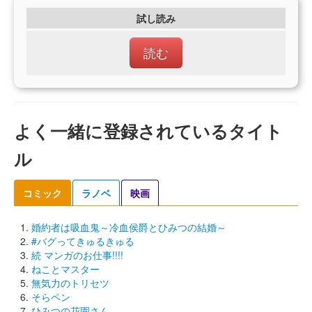
試し読み
読む
よく一緒に登録されているタイト
ル
コミック
ラノベ
映画
婚約者は吸血鬼～冷血侯爵とひみつの結婚～
#バグってきゅるきゅる
続 マンガのお仕事!!!!
ねことマスター
無気力のトリセツ
そらペン
ひみつの花園さん