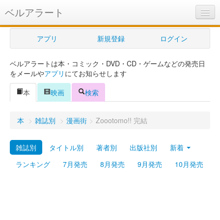
ベルアラート
ベルアラートとは
アプリ
新規登録
ログイン
ヘルプ
ベルアラートは本・コミック・DVD・CD・ゲームなどの発売日
新規登録
をメールや
アプリ
にてお知らせします
ログイン
本
映画
検索
Myカレンダー
本
>
雑誌別
>
漫画街
>
Zoootomo!! 完結
購入管理
雑誌別
タイトル別
著者別
出版社別
新着
Myシェルフ
ランキング
7月発売
8月発売
9月発売
10月発売
プレミアム