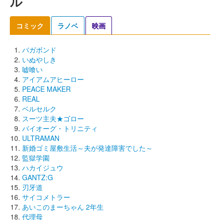
ル
コミック
ラノベ
映画
バガボンド
いぬやしき
嘘喰い
アイアムアヒーロー
PEACE MAKER
REAL
ベルセルク
スーツ主夫★ゴロー
バイオーグ・トリニティ
ULTRAMAN
新婚ゴミ屋敷生活～夫が発達障害でした～
監獄学園
ハカイジュウ
GANTZ:G
刃牙道
サイコメトラー
あいこのまーちゃん 2年生
代理母