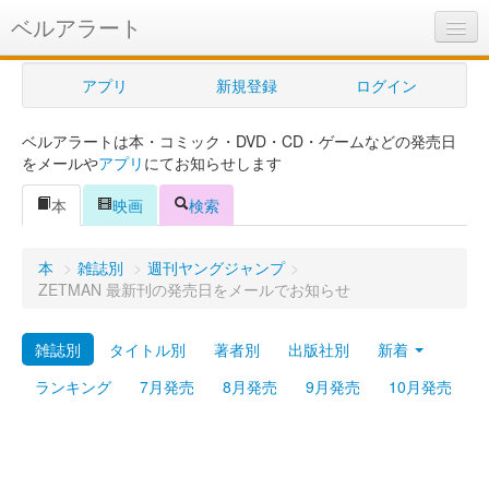
ベルアラート
ベルアラートとは
アプリ
新規登録
ログイン
ヘルプ
ベルアラートは本・コミック・DVD・CD・ゲームなどの発売日
新規登録
をメールや
アプリ
にてお知らせします
ログイン
本
映画
検索
Myカレンダー
本
>
雑誌別
>
週刊ヤングジャンプ
>
購入管理
ZETMAN 最新刊の発売日をメールでお知らせ
Myシェルフ
雑誌別
タイトル別
著者別
出版社別
新着
プレミアム
ランキング
7月発売
8月発売
9月発売
10月発売