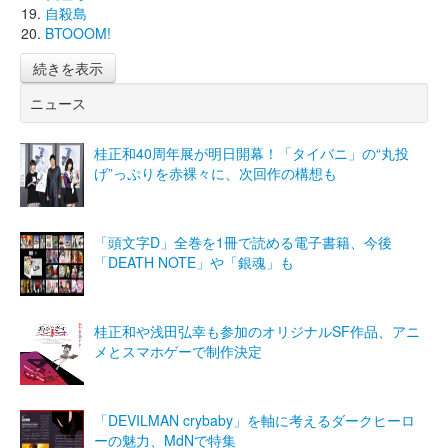
自殺島
BTOOOM!
続きを表示
ニュース
桂正和40周年展が明日開幕！「タイバニ」の“丸投
げ”っぷりを赤裸々に、次回作の構想も
「頭文字D」全巻を1冊で読める電子書籍、今後
「DEATH NOTE」や「銀魂」も
桂正和や浅田弘幸も参加のオリジナルSF作品、アニ
メとスマホゲーで制作決定
「DEVILMAN crybaby」を軸に考えるダークヒーロ
ーの魅力、MdNで特集