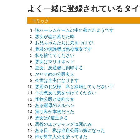
よく一緒に登録されているタイ
コミック
逆ハーレムゲームの中に落ちたようです
悪女が恋に落ちた時
お兄ちゃんたちに気をつけて!
暴君の保護者は悪役魔女です
私を捨ててください
悪女はマリオネット
皇女、反逆者に刻印する
かりそめの公爵夫人
今世は当主になります
悪党のお父様、私と結婚してください▽
その悪女に気をつけてください
怪物公爵と契約公女
ある継母のメルヘン
実は私が本物だった
悪女は2度生きる
悪役のエンディングは死のみ
ある日、私は冷血公爵の娘になった
姉が男主人公を拾ってきた