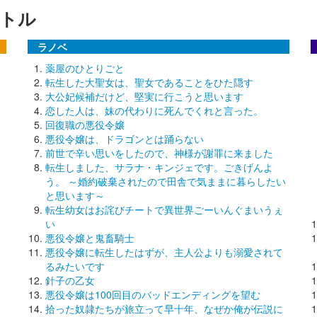
トル
ラノベ
薬屋のひとりごと
転生した大聖女は、聖女であることをひた隠す
大公妃候補だけど、堅実に行こうと思います
恋した人は、妹の代わりに死んでくれと言った。
回復職の悪役令嬢
悪役令嬢は、ドラゴンとは踊らない
前世で辛い思いをしたので、神様が謝罪に来ました
転生しました、サラナ・キンジェです。ごきげんよ
う。 ～婚約破棄されたので田舎で気ままに暮らしたい
と思います～
転生幼女はお詫びチートで異世界ごーいんぐまいうぇ
い
悪役令嬢と鬼畜騎士
悪役令嬢に転生したはずが、主人公よりも溺愛されて
るみたいです
針子の乙女
悪役令嬢は100回目のバッドエンディングを望む
拾った奴隷たちが旅立って早十年、なぜか俺が伝説に