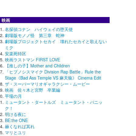
映画
名探偵コナン ハイウェイの堕天使
劇場版モノノ怪 第三章 蛇神
劇場版プロジェクトセカイ 壊れたセカイと歌えない
ミク
安楽死特区
映画ラストマン FIRST LOVE
【推しの子】Mother and Children
「ヒプノシスマイク Division Rap Battle」Rule the
Stage《Bad Ass Temple VS 麻天狼》 Cinema Edit
ザ・スーパーマリオギャラクシー・ムービー
映画 佐々木と宮野 卒業編
平場の月
ミュータント・タートルズ ミュータント・パニッ
ク！
明ける夜に
BE:the ONE
赫くなれば其れ
マリとユリ