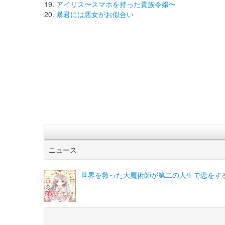
アイリス〜スマホを持った貴族令嬢〜
暴君には悪女がお似合い
ニュース
世界を救った大魔術師が第二の人生で恋をす