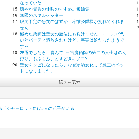
なっていた
穏やか貴族の休暇のすすめ。短編集
無限のスキルゲッター!
破局予定の悪女のはずが、冷徹公爵様が別れてくれま
せん!
極めた薬師は聖女の魔法にも負けません ～コスパ悪
いとパーティ追放されたけど、事実は逆だったようで
す～
左遷でしたら、喜んで! 王宮魔術師の第二の人生はのん
びり、もふもふ、ときどきキノコ?
聖女をクビになったら、なぜか幼女化して魔王のペッ
トになりました。
続きを表示
る「シャーロットには5人の弟子がいる」