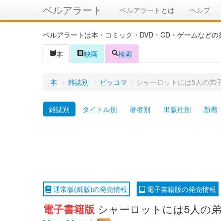
ベルアラート
ベルアラートとは
ヘルプ
ベルアラートは本・コミック・DVD・CD・ゲームなど
本
映画
検索
本
>
雑誌別
>
ピッコマ
>
シャーロットには5人の弟子
雑誌別
タイトル別
著者別
出版社別
新着
通常版(紙版)の発売情報
電子書籍版の発売情報
電子書籍版
シャーロットには5人の弟子