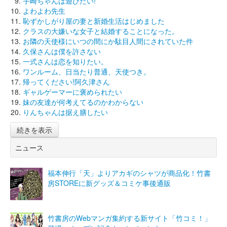
宇崎ちゃんは遊びたい!
よわよわ先生
恥ずかしがり屋の妻と新婚生活はじめました
クラスの大嫌いな女子と結婚することになった。
お隣の天使様にいつの間にか駄目人間にされていた件
久保さんは僕を許さない
一式さんは恋を知りたい。
ワンルーム、日当たり普通、天使つき。
帰ってください!阿久津さん
ギャルゲーマーに褒められたい
妹の友達が何考えてるのかわからない
りんちゃんは据え膳したい
続きを表示
ニュース
福本伸行「天」よりアカギのシャツが商品化！竹書
房STOREに新グッズ＆コミケ事後通販
竹書房のWebマンガ集約する新サイト「竹コミ！」