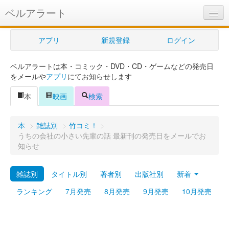
ベルアラート
ベルアラートとは
アプリ
新規登録
ログイン
ヘルプ
ベルアラートは本・コミック・DVD・CD・ゲームなどの発売日
新規登録
をメールや
アプリ
にてお知らせします
ログイン
本
映画
検索
Myカレンダー
本
>
雑誌別
>
竹コミ！
>
購入管理
うちの会社の小さい先輩の話 最新刊の発売日をメールでお
知らせ
Myシェルフ
雑誌別
タイトル別
著者別
出版社別
新着
プレミアム
ランキング
7月発売
8月発売
9月発売
10月発売