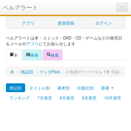
ベルアラート
ベルアラートとは
アプリ
新規登録
ログイン
ヘルプ
ベルアラートは本・コミック・DVD・CD・ゲームなどの発売日
新規登録
をメールや
アプリ
にてお知らせします
ログイン
本
映画
検索
Myカレンダー
本
>
雑誌別
>
マンガPark
>
人魚姫オーバーキル 1巻 完結
購入管理
雑誌別
タイトル別
著者別
出版社別
新着
Myシェルフ
ランキング
7月発売
8月発売
9月発売
10月発売
プレミアム