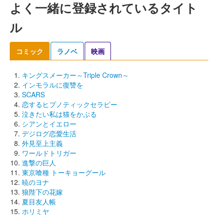
よく一緒に登録されているタイト
ル
コミック
ラノベ
映画
キングスメーカー～Triple Crown～
インモラルに復讐を
SCARS
恋するヒプノティックセラピー
泣きたい私は猫をかぶる
シアンとイエロー
デジログ恋愛生活
外見至上主義
ワールドトリガー
進撃の巨人
東京喰種 トーキョーグール
暁のヨナ
狼陛下の花嫁
夏目友人帳
ホリミヤ