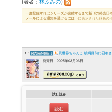
(著者：
林ふみの
)
一度登録すればシリーズが完結するまで新刊の発売日
メールによる通知を受けるには
下に表示された緑色の
1：
異世界ちゃんこ 横綱目前に召喚され
発売済み最新刊
発売日：2025年03月06日
試し読み
読む