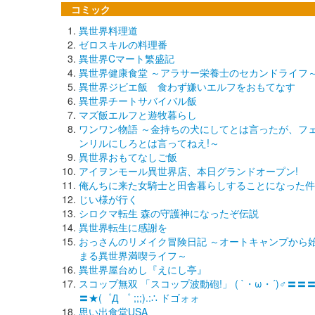
コミック
異世界料理道
ゼロスキルの料理番
異世界Cマート繁盛記
異世界健康食堂 ～アラサー栄養士のセカンドライフ
異世界ジビエ飯 食わず嫌いエルフをおもてなす
異世界チートサバイバル飯
マズ飯エルフと遊牧暮らし
ワンワン物語 ～金持ちの犬にしてとは言ったが、フ
ンリルにしろとは言ってねえ!～
異世界おもてなしご飯
アイヲンモール異世界店、本日グランドオープン!
俺んちに来た女騎士と田舎暮らしすることになった件
じい様が行く
シロクマ転生 森の守護神になったぞ伝説
異世界転生に感謝を
おっさんのリメイク冒険日記 ～オートキャンプから
まる異世界満喫ライフ～
異世界屋台めし『えにし亭』
スコップ無双 「スコップ波動砲!」 ( `・ω・´)♂〓〓
〓★(゜Д ゜ ;;;).:∴ ドゴォォ
思い出食堂USA