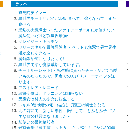
ラノベ
孤児院テイマー
異世界チートサバイバル飯 食べて、強くなって、また
食べる
～
業焔の大魔導士 ~まだファイアーボールしか使えない
魔法使いだけど異世界最強~
クレイジー・キッチン
フリースキルで最強冒険者 ～ペットも無双で異世界生
ェ
活が楽しすぎる～
魔剣鍛冶師になりたくて!
異世界ですが魔物栽培しています。
チートルーレット! ～転生時に貰ったチートがとても酷
いものだったので、田舎でのんびりスローライフを送
ります～
アストレア・レコード
悪役令嬢は、ドラゴンとは踊らない
始
元魔女は村人の少女に転生する
スキル0冒険者の俺、結婚して龍王の騎士となる
北の砦にて 新しい季節～転生して、もふもふ子ギツ
〓
ネな雪の精霊になりました～
影使いの最強暗殺者
迷宮食堂『魔王窟』へようこそ ～転生してから300年