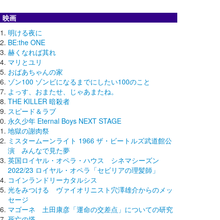
映画
明ける夜に
BE:the ONE
赫くなれば其れ
マリとユリ
おばあちゃんの家
ゾン100 ゾンビになるまでにしたい100のこと
よっす、おまたせ、じゃあまたね。
THE KILLER 暗殺者
スピード＆ラブ
永久少年 Eternal Boys NEXT STAGE
地獄の謝肉祭
ミスタームーンライト 1966 ザ・ビートルズ武道館公
演 みんなで見た夢
英国ロイヤル・オペラ・ハウス シネマシーズン
2022/23 ロイヤル・オペラ「セビリアの理髪師」
コインランドリーカタルシス
光をみつける ヴァイオリニスト穴澤雄介からのメッ
セージ
マゴーネ 土田康彦「運命の交差点」についての研究
死亡の塔