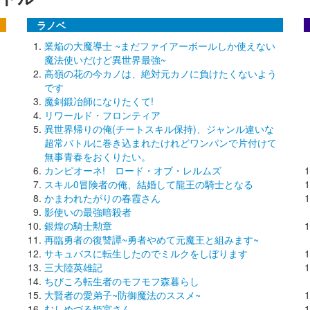
ラノベ
業焔の大魔導士 ~まだファイアーボールしか使えない
魔法使いだけど異世界最強~
高嶺の花の今カノは、絶対元カノに負けたくないよう
です
魔剣鍛冶師になりたくて!
リワールド・フロンティア
異世界帰りの俺(チートスキル保持)、ジャンル違いな
超常バトルに巻き込まれたけれどワンパンで片付けて
無事青春をおくりたい。
カンピオーネ! ロード・オブ・レルムズ
スキル0冒険者の俺、結婚して龍王の騎士となる
かまわれたがりの春霞さん
影使いの最強暗殺者
銀煌の騎士勲章
再臨勇者の復讐譚~勇者やめて元魔王と組みます~
サキュバスに転生したのでミルクをしぼります
三大陸英雄記
ちびころ転生者のモフモフ森暮らし
大賢者の愛弟子~防御魔法のススメ~
むしめづる姫宮さん