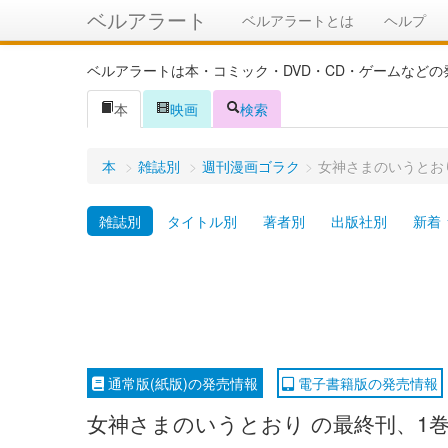
ベルアラート
ベルアラートとは
ヘルプ
ベルアラートは本・コミック・DVD・CD・ゲームなど
本
映画
検索
本
>
雑誌別
>
週刊漫画ゴラク
>
女神さまのいうとおり
雑誌別
タイトル別
著者別
出版社別
新着
通常版(紙版)の発売情報
電子書籍版の発売情報
女神さまのいうとおり の最終刊、1巻は