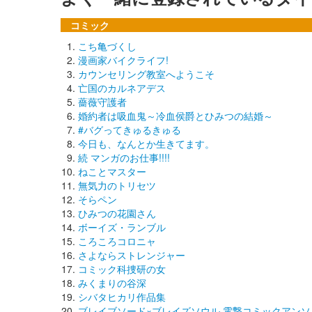
コミック
こち亀づくし
漫画家バイクライフ!
カウンセリング教室へようこそ
亡国のカルネアデス
薔薇守護者
婚約者は吸血鬼～冷血侯爵とひみつの結婚～
#バグってきゅるきゅる
今日も、なんとか生きてます。
続 マンガのお仕事!!!!
ねことマスター
無気力のトリセツ
そらペン
ひみつの花園さん
ボーイズ・ランブル
ころころコロニャ
さよならストレンジャー
コミック科捜研の女
みくまりの谷深
シバタヒカリ作品集
ブレイブソード×ブレイズソウル 電撃コミックアンソ