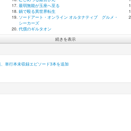
最弱無能が玉座へ至る
鍋で殴る異世界転生
ソードアート・オンライン オルタナティブ グルメ・
シーカーズ
代償のギルタオン
続きを表示
売、単行本未収録エピソード3本を追加
) ベルアラート |
利用規約
|
個人情報保護方針
|
会社概要
|
お問い合わせ