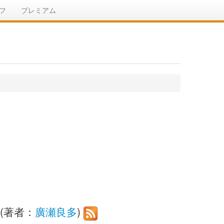
フ
プレミアム
(著者：
廣瀬良多
)