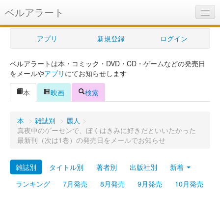
ベルアラート
ベルアラートとは
アプリ
新規登録
ログイン
ヘルプ
ベルアラートは本・コミック・DVD・CD・ゲームなどの発売日
新規登録
をメールや
アプリ
にてお知らせします
ログイン
本
映画
検索
Myカレンダー
本
>
雑誌別
>
麗人
>
購入管理
真夜中のゲーセンで、ぼくはきみに好きだといいたかった
最新刊（次は1巻）の発売日をメールでお知らせ
Myシェルフ
雑誌別
タイトル別
著者別
出版社別
新着
プレミアム
ランキング
7月発売
8月発売
9月発売
10月発売