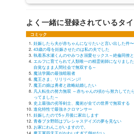
よく一緒に登録されているタイ
コミック
妊娠したら夫が赤ちゃんになりたいと言い出した件〜
43歳の母を妊娠させたのは私の夫でした
執着系水瀬くんのやみつき溺愛セックス～絶倫同僚と
エルフに育てられて人類唯一の精霊術師になりました
自覚なまま人間社会で無双する～
魔法学園の最強暗殺者
魔王さま、リリリベンジ!
魔王の娘は勇者と政略結婚したい
凡人転生の努力無双 ～赤ちゃんの頃から努力してた
ってました～
史上最強の劣等剣士、魔術が全ての世界で無双する
進化特性で最強ネクロマンサー
妊娠したので5ヶ月後に家出します
青春ブタ野郎はプレシャスデイズの夢を見ない
お家にわんこがいますので。
魔王軍四天王がかわいすぎて倒せない