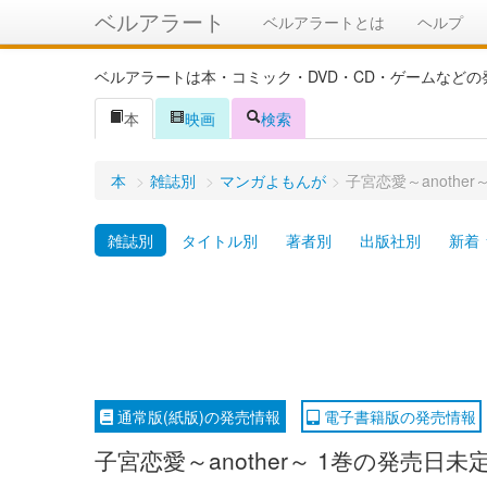
ベルアラート
ベルアラートとは
ヘルプ
ベルアラートは本・コミック・DVD・CD・ゲームなど
本
映画
検索
本
>
雑誌別
>
マンガよもんが
>
子宮恋愛～anoth
雑誌別
タイトル別
著者別
出版社別
新着
通常版(紙版)の発売情報
電子書籍版の発売情報
子宮恋愛～another～ 1巻の発売日未定