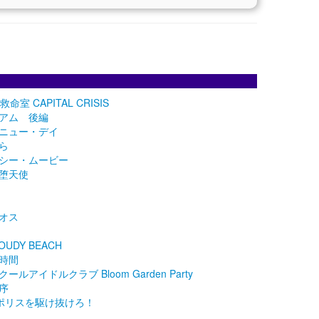
室 CAPITAL CRISIS
アム 後編
ニュー・デイ
ら
シー・ムービー
堕天使
オス
UDY BEACH
時間
アイドルクラブ Bloom Garden Party
序
トロポリスを駆け抜けろ！