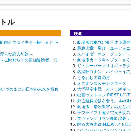
トル
映画
町内会でダメ夫を一掃します!〜
劇場版TOKYO MER 走る緊急救命
最終楽章 響け！ユーフォニ
淫らな恋人契約～
スパイダーマン ブランド・
～世間知らずの最強冒険者、無
劇場版カードキャプターさく
ザ・スーパーマリオギャラク
名探偵コナン ハイウェイの
うるわしの宵の月
ミニオンズ＆モンスターズ
らいつのまにか日本の未来を背負
大怪獣空中戦 ガメラ対ギャ
映画ラストマン FIRST LOVE
死亡遊戯で飯を食う。 44:CLO
劇場版「暗殺教室」みんなの
ラブライブ！蓮ノ空女学院スクール
ヱヴァンゲリヲン新劇場版：
踊る大捜査線 N.E.W. メ
ババンババンバンバンパイア