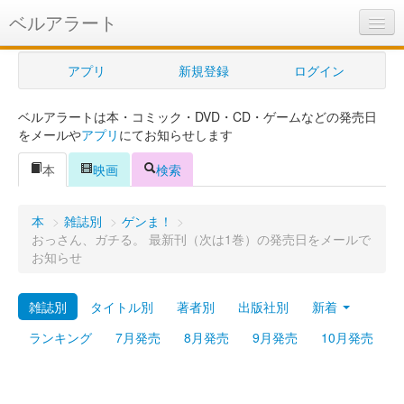
ベルアラート
ベルアラートとは
アプリ
新規登録
ログイン
ヘルプ
ベルアラートは本・コミック・DVD・CD・ゲームなどの発売日
新規登録
をメールや
アプリ
にてお知らせします
ログイン
本
映画
検索
Myカレンダー
本
>
雑誌別
>
ゲンま！
>
購入管理
おっさん、ガチる。 最新刊（次は1巻）の発売日をメールで
お知らせ
Myシェルフ
雑誌別
タイトル別
著者別
出版社別
新着
プレミアム
ランキング
7月発売
8月発売
9月発売
10月発売