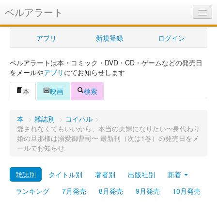
ベルアラート
ベルアラートとは
アプリ
新規登録
ログイン
ヘルプ
ベルアラートは本・コミック・DVD・CD・ゲームなどの発売日
新規登録
をメールや
アプリ
にてお知らせします
ログイン
本
映画
検索
Myカレンダー
本
>
雑誌別
>
コイハル
>
購入管理
愛されなくてもいいから、本当の夫婦になりたい〜身代わり
婚の旦那様は溺愛御曹司〜 最新刊（次は1巻）の発売日をメ
Myシェルフ
ールでお知らせ
プレミアム
雑誌別
タイトル別
著者別
出版社別
新着
ランキング
7月発売
8月発売
9月発売
10月発売