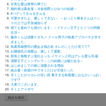
甘美な愛は復讐の果てに
婚約者は吸血鬼～冷血侯爵とひみつの結婚～
#バグってきゅるきゅる
可愛すぎだよ、優しくできない。～おっとり椎名さんはベッ
ドの上では手加減知らず
寝ても覚めても彼がいます。～イケメン王子とヒミツの同棲
生活～
藤井くんは溺愛ケダモノ クール男子の執着アプローチが甘す
ぎました。
執着系御曹司の蜜あま独占欲 オレのことだけ見てて?
お隣彼氏の溺愛は、激しくて濃蜜。
部長と毎晩ずぶ濡れえっち イケメン上司はアレも愛もXL級
潔癖王子とシンデレラ～この結婚には嘘がある～
はじめましての彼に溺愛される理由
絡み愛～絶望の中でキミだけが天使だった
尽くしたがりカレの甘い罠 重すぎる執着愛におなかいっぱい
です!?
大奥でございます。
キミとアイボウ
続きを表示