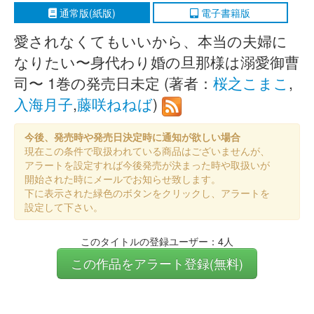
通常版(紙版)
電子書籍版
愛されなくてもいいから、本当の夫婦に
なりたい〜身代わり婚の旦那様は溺愛御曹
司〜 1巻の発売日未定 (著者：
桜之こまこ
,
入海月子
,
藤咲ねねば
)
今後、発売時や発売日決定時に通知が欲しい場合
現在この条件で取扱われている商品はございませんが、
アラートを設定すれば今後発売が決まった時や取扱いが
開始された時にメールでお知らせ致します。
下に表示された緑色のボタンをクリックし、アラートを
設定して下さい。
このタイトルの登録ユーザー：4人
この作品をアラート登録(無料)