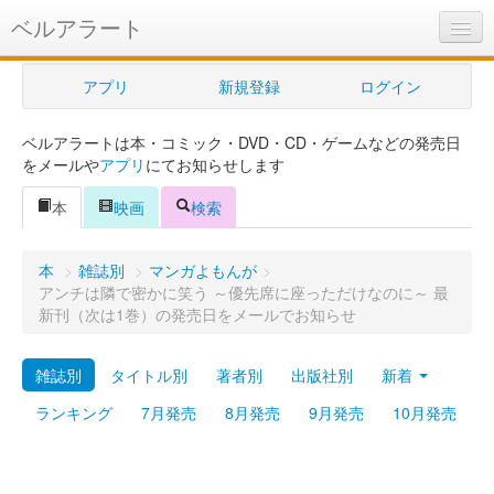
ベルアラート
ベルアラートとは
アプリ
新規登録
ログイン
ヘルプ
ベルアラートは本・コミック・DVD・CD・ゲームなどの発売日
新規登録
をメールや
アプリ
にてお知らせします
ログイン
本
映画
検索
Myカレンダー
本
>
雑誌別
>
マンガよもんが
>
購入管理
アンチは隣で密かに笑う ～優先席に座っただけなのに～ 最
新刊（次は1巻）の発売日をメールでお知らせ
Myシェルフ
雑誌別
タイトル別
著者別
出版社別
新着
プレミアム
ランキング
7月発売
8月発売
9月発売
10月発売