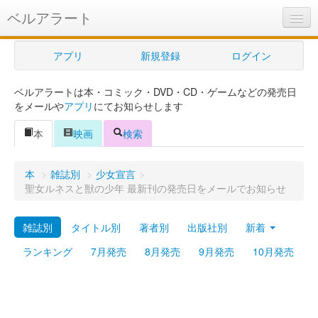
ベルアラート
ベルアラートとは
アプリ
新規登録
ログイン
ヘルプ
ベルアラートは本・コミック・DVD・CD・ゲームなどの発売日
新規登録
をメールや
アプリ
にてお知らせします
ログイン
本
映画
検索
Myカレンダー
本
>
雑誌別
>
少女宣言
>
購入管理
聖女ルネスと獣の少年 最新刊の発売日をメールでお知らせ
Myシェルフ
雑誌別
タイトル別
著者別
出版社別
新着
プレミアム
ランキング
7月発売
8月発売
9月発売
10月発売