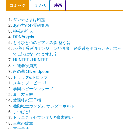
コミック
ラノベ
映画
ダンナさまは幽霊
あの世の心霊研究所
神苑の狩人
DDNAngels
もうひとつのピアノの森 整う音
お嬢様系底辺ダンジョン配信者、迷惑系をボコったらバズっ
て伝説になってますわ!?
HUNTER×HUNTER
生徒会役員共
銀の匙 Silver Spoon
ドラッグ&ドロップ
スキップ・ビート!
学園ベビーシッターズ
夏目友人帳
放課後の王子様
機動戦士ガンダム サンダーボルト
よつばと!
トリニティセブン 7人の魔書使い
王家の紋章
百姓貴族