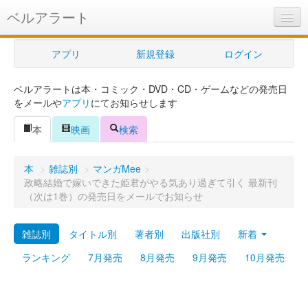
ベルアラート
ベルアラートとは
アプリ
新規登録
ログイン
ヘルプ
ベルアラートは本・コミック・DVD・CD・ゲームなどの発売日
新規登録
をメールや
アプリ
にてお知らせします
ログイン
本
映画
検索
Myカレンダー
本
>
雑誌別
>
マンガMee
>
購入管理
政略結婚で嫁いできた姫君がやる気あり過ぎて引く 最新刊
（次は1巻）の発売日をメールでお知らせ
Myシェルフ
雑誌別
タイトル別
著者別
出版社別
新着
プレミアム
ランキング
7月発売
8月発売
9月発売
10月発売