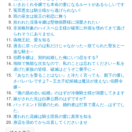
いきおくれ令嬢でも本命の妻になるルートがあるらしいです
冤罪悪女は騎士様から逃げられない!
雨の巫女は龍王の初恋に舞う
拾われた没落令嬢は堅物侯爵様に溺愛されたい
非攻略対象のハイスペ公主様が確実に外堀を埋めてきて逃げ
られそうにありません
偽物王妃、愛を知る
過去に戻ったのは私だけじゃなかった～捨てられた聖女と一
途な騎士～
伯爵令嬢は、契約結婚した俺にいつ恋をする?
地味で無能な次女なので、私のことは忘れてください～私を
虐げた家族の皆様、破滅はどうぞご勝手に～
『あなたを娶ることはない』と冷たく言っても、殿下の優し
さバレバレですよ?～王太子妃候補は魔法が使えない伯爵令
嬢～
『傷の舐め合い結婚』のはずが冷徹騎士様が溺愛してきます
嫁がされた先は白豚公爵のはずですが?
バッドエンド回避のため、婚約者は打算で選んだ…はずでし
た。
攫われた花嫁は騎士団長の愛に真実を知る
身辺を清めてから出直してくださいませ