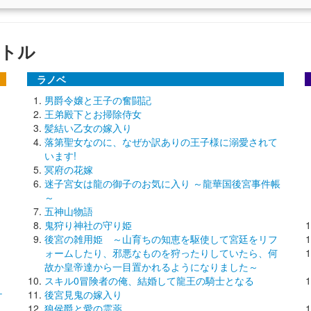
トル
ラノベ
男爵令嬢と王子の奮闘記
王弟殿下とお掃除侍女
髪結い乙女の嫁入り
落第聖女なのに、なぜか訳ありの王子様に溺愛されて
います!
冥府の花嫁
迷子宮女は龍の御子のお気に入り ～龍華国後宮事件帳
～
五神山物語
鬼狩り神社の守り姫
後宮の雑用姫 ～山育ちの知恵を駆使して宮廷をリフ
ォームしたり、邪悪なものを狩ったりしていたら、何
故か皇帝達から一目置かれるようになりました～
スキル0冒険者の俺、結婚して龍王の騎士となる
ケ
後宮見鬼の嫁入り
狼侯爵と愛の霊薬