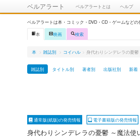
ベルアラート
ベルアラートとは
ヘルプ
ベルアラートは本・コミック・DVD・CD・ゲームなど
本
映画
検索
本
>
雑誌別
>
コイハル
>
身代わりシンデレラの憂鬱
雑誌別
タイトル別
著者別
出版社別
新着
通常版(紙版)の発売情報
電子書籍版の発売情報
身代わりシンデレラの憂鬱 ～魔法使