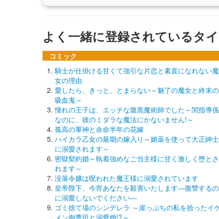
よく一緒に登録されているタイ
コミック
騎士が仕掛ける甘くて強引な片恋と素直になれない魔
女の理由
愛したら、きっと、とまらない～魅了の魔女と終末の
吸血鬼～
憧れの王子は、エッチな腹黒魔術師でした～閨指導係
なのに、彼のミダラな魔法にかないません!～
孤高の軍神と余命半年の花嫁
ハイカラ乙女の最期の嫁入り～媚薬を使って大正紳士
に溺愛されます～
密獄契約婚～執着強めなご当主様に甘く激しく堕とさ
れます～
没落令嬢は呪われた魔王様に溺愛されています
皇帝陛下、今宵あなたを殺害いたします―復讐するの
に溺愛しないでください―
ゴミ捨て場のシンデレラ ～崖っぷちの私を拾ったイ
メン御曹司と溺愛婚!?～