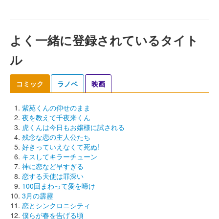
よく一緒に登録されているタイト
ル
コミック
ラノベ
映画
紫苑くんの仰せのまま
夜を教えて千夜来くん
虎くんは今日もお嬢様に試される
残念な恋の主人公たち
好きっていえなくて死ぬ!
キスしてキラーチューン
神に恋など早すぎる
恋する天使は罪深い
100回まわって愛を啼け
3月の霹靂
恋とシンクロニシティ
僕らが春を告げる頃