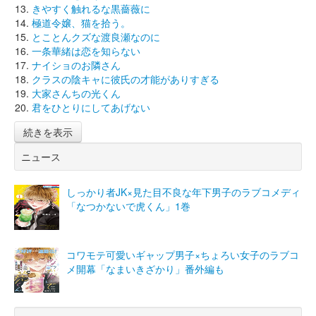
きやすく触れるな黒薔薇に
極道令嬢、猫を拾う。
とことんクズな渡良瀬なのに
一条華緒は恋を知らない
ナイショのお隣さん
クラスの陰キャに彼氏の才能がありすぎる
大家さんちの光くん
君をひとりにしてあげない
続きを表示
ニュース
しっかり者JK×見た目不良な年下男子のラブコメディ
「なつかないで虎くん」1巻
コワモテ可愛いギャップ男子×ちょろい女子のラブコ
メ開幕「なまいきざかり」番外編も