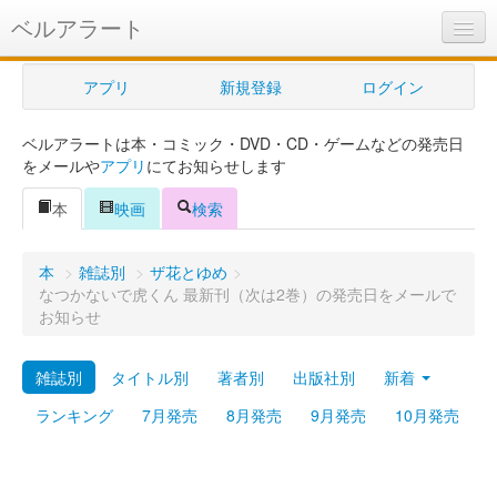
ベルアラート
ベルアラートとは
アプリ
新規登録
ログイン
ヘルプ
ベルアラートは本・コミック・DVD・CD・ゲームなどの発売日
新規登録
をメールや
アプリ
にてお知らせします
ログイン
本
映画
検索
Myカレンダー
本
>
雑誌別
>
ザ花とゆめ
>
購入管理
なつかないで虎くん 最新刊（次は2巻）の発売日をメールで
お知らせ
Myシェルフ
雑誌別
タイトル別
著者別
出版社別
新着
プレミアム
ランキング
7月発売
8月発売
9月発売
10月発売