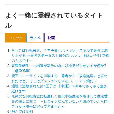
よく一緒に登録されているタイト
ル
コミック
ラノベ
映画
落ちこぼれ転移者、全てを奪うハッキングスキルで最強に成
り上がる ～最強ステータスも最強スキルも、触れただけで俺
のものです～
裏稼業転生～元極道が家族の為に領地発展させますが何か?
～@COMIC
魔王スローライフを満喫する～勇者から『攻略無理』と言わ
れたけど、そこはダンジョンじゃない。トマト畑だ～
辺境に追放された第5王子は 【幸運】スキルでさくさく生き
延びます
無慈悲な悪役貴族に転生した僕は掌握魔法を駆使して魔法世
界の頂点に立つ ～ヒロインなんていないと諦めていたら向
こうから勝手に寄ってきました～
飛んでけ聖剣