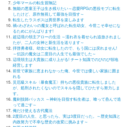
少年マールの転生冒険記
無能の悪童王子は生き残りたい～恋愛RPGの悪役モブに転生
したけど、原作無視して最強を目指す～
転生したラスボスは異世界を楽しみます
禍<わざわい>の魔女と呼ばれた転生幼女、今世こそ幸せにな
るためにがんばります!
超辺境の領主アローの生活 ～濡れ衣を着せられ追放されまし
たが、二人の女神と新生活を送ります～
拝啓勇者様。幼女に転生したので、もう国には戻れません!
～伝説の魔女は二度目の人生でも最強でした～
辺境領主は大貴族に成り上がる! チート知識でのびのび領地
経営します
前世で家族に恵まれなかった俺、今世では優しい家族に囲ま
れる
災厄級スキル〈暴食魔王〉持ちの悪役貴族に転生しました
が、処刑されたくないのでスキルを隠してひたすら努力しま
す。
魔剣技師バッカス ～神剣を目指す転生者は、喰って呑んで造
って過ごす～
俺だけ使える古代魔法
2度目の人生、と思ったら、実は3度目だった。～歴史知識と
内政努力で不幸な歴史の改変に挑みます～