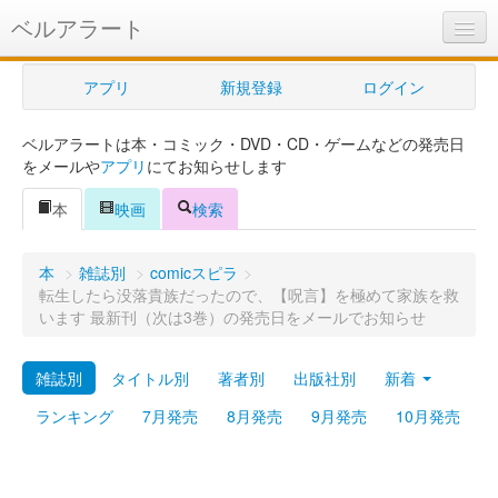
ベルアラート
ベルアラートとは
アプリ
新規登録
ログイン
ヘルプ
ベルアラートは本・コミック・DVD・CD・ゲームなどの発売日
新規登録
をメールや
アプリ
にてお知らせします
ログイン
本
映画
検索
Myカレンダー
本
>
雑誌別
>
comicスピラ
>
購入管理
転生したら没落貴族だったので、【呪言】を極めて家族を救
います 最新刊（次は3巻）の発売日をメールでお知らせ
Myシェルフ
雑誌別
タイトル別
著者別
出版社別
新着
プレミアム
ランキング
7月発売
8月発売
9月発売
10月発売