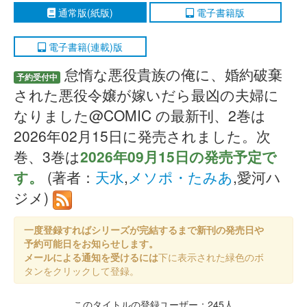
通常版(紙版)
電子書籍版
電子書籍(連載)版
怠惰な悪役貴族の俺に、婚約破棄
予約受付中
された悪役令嬢が嫁いだら最凶の夫婦に
なりました@COMIC の最新刊、2巻は
2026年02月15日に発売されました。次
巻、3巻は
2026年09月15日の発売予定で
す。
(著者：
天水
,
メソポ・たみあ
,愛河ハ
ジメ)
一度登録すればシリーズが完結するまで新刊の発売日や
予約可能日をお知らせします。
メールによる通知を受けるには
下に表示された緑色のボ
タンをクリックして登録。
このタイトルの登録ユーザー：245人