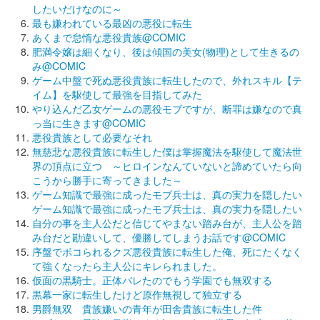
したいだけなのに～
最も嫌われている最凶の悪役に転生
あくまで怠惰な悪役貴族@COMIC
肥満令嬢は細くなり、後は傾国の美女(物理)として生きるの
み@COMIC
ゲーム中盤で死ぬ悪役貴族に転生したので、外れスキル【テ
イム】を駆使して最強を目指してみた
やり込んだ乙女ゲームの悪役モブですが、断罪は嫌なので真
っ当に生きます@COMIC
悪役貴族として必要なそれ
無慈悲な悪役貴族に転生した僕は掌握魔法を駆使して魔法世
界の頂点に立つ ～ヒロインなんていないと諦めていたら向
こうから勝手に寄ってきました～
ゲーム知識で最強に成ったモブ兵士は、真の実力を隠したい
ゲーム知識で最強に成ったモブ兵士は、真の実力を隠したい
自分の事を主人公だと信じてやまない踏み台が、主人公を踏
み台だと勘違いして、優勝してしまうお話です@COMIC
序盤でボコられるクズ悪役貴族に転生した俺、死にたくなく
て強くなったら主人公にキレられました。
仮面の黒騎士。正体バレたのでもう学園でも無双する
黒幕一家に転生したけど原作無視して独立する
男爵無双 貴族嫌いの青年が田舎貴族に転生した件