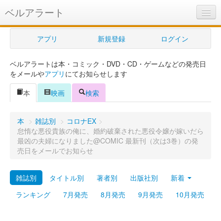
ベルアラート
ベルアラートとは
アプリ
新規登録
ログイン
ヘルプ
ベルアラートは本・コミック・DVD・CD・ゲームなどの発売日
新規登録
をメールや
アプリ
にてお知らせします
ログイン
本
映画
検索
Myカレンダー
本
>
雑誌別
>
コロナEX
>
購入管理
怠惰な悪役貴族の俺に、婚約破棄された悪役令嬢が嫁いだら
最凶の夫婦になりました@COMIC 最新刊（次は3巻）の発
Myシェルフ
売日をメールでお知らせ
プレミアム
雑誌別
タイトル別
著者別
出版社別
新着
ランキング
7月発売
8月発売
9月発売
10月発売