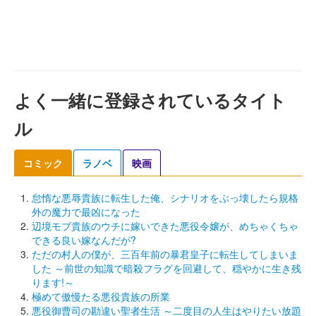
よく一緒に登録されているタイト
ル
コミック
ラノベ
映画
怠惰な悪辱貴族に転生した俺、シナリオをぶっ壊したら規格
外の魔力で最凶になった
辺境モブ貴族のウチに嫁いできた悪役令嬢が、めちゃくちゃ
できる良い嫁なんだが?
ただの村人の僕が、三百年前の暴君皇子に転生してしまいま
した ～前世の知識で暗殺フラグを回避して、穏やかに生き残
ります!～
極めて傲慢たる悪役貴族の所業
悪役御曹司の勘違い聖者生活 ～二度目の人生はやりたい放題