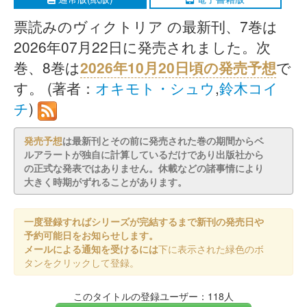
票読みのヴィクトリア の最新刊、7巻は
2026年07月22日に発売されました。次
巻、8巻は
2026年10月20日頃の発売予想
で
す。 (著者：
オキモト・シュウ
,
鈴木コイ
チ
)
発売予想
は最新刊とその前に発売された巻の期間からベ
ルアラートが独自に計算しているだけであり出版社から
の正式な発表ではありません。休載などの諸事情により
大きく時期がずれることがあります。
一度登録すればシリーズが完結するまで新刊の発売日や
予約可能日をお知らせします。
メールによる通知を受けるには
下に表示された緑色のボ
タンをクリックして登録。
このタイトルの登録ユーザー：118人