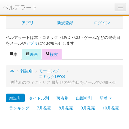
ベルアラート
ベルアラートとは
アプリ
新規登録
ログイン
ヘルプ
ベルアラートは本・コミック・DVD・CD・ゲームなどの発売日
新規登録
をメールや
アプリ
にてお知らせします
ログイン
本
映画
検索
Myカレンダー
本
>
雑誌別
>
モーニング
>
購入管理
コミックDAYS
票読みのヴィクトリア 最新刊の発売日をメールでお知らせ
Myシェルフ
雑誌別
タイトル別
著者別
出版社別
新着
プレミアム
ランキング
7月発売
8月発売
9月発売
10月発売