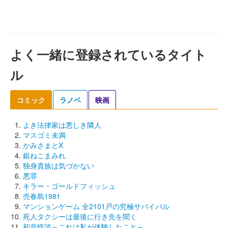
よく一緒に登録されているタイト
ル
コミック
ラノベ
映画
よき法律家は悪しき隣人
マスゴミ未満
かみさまとX
銀ねこまみれ
独身貴族は気づかない
悪罪
キラー・ゴールドフィッシュ
売春島1981
マンションゲーム 全2101戸の究極サバイバル
死人タクシーは最後に行き先を聞く
初音怪談～これは私が体験したこと～