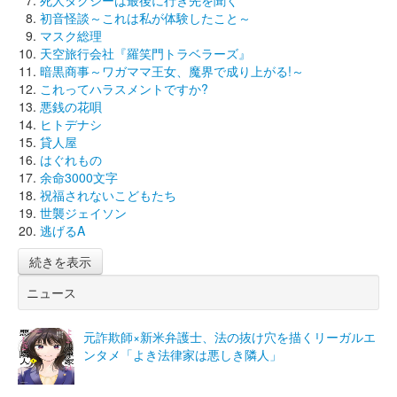
初音怪談～これは私が体験したこと～
マスク総理
天空旅行会社『羅笑門トラベラーズ』
暗黒商事～ワガママ王女、魔界で成り上がる!～
これってハラスメントですか?
悪銭の花唄
ヒトデナシ
貸人屋
はぐれもの
余命3000文字
祝福されないこどもたち
世襲ジェイソン
逃げるA
続きを表示
ニュース
元詐欺師×新米弁護士、法の抜け穴を描くリーガルエ
ンタメ「よき法律家は悪しき隣人」