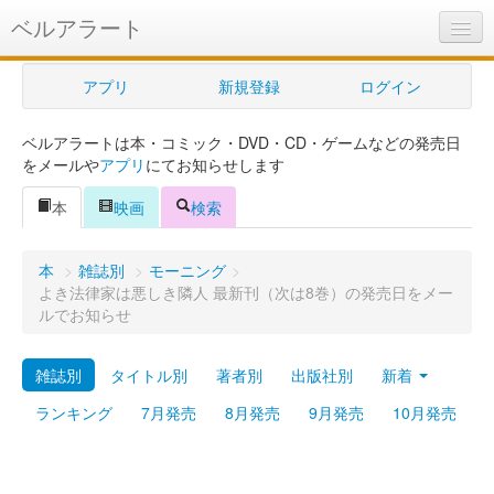
ベルアラート
ベルアラートとは
アプリ
新規登録
ログイン
ヘルプ
ベルアラートは本・コミック・DVD・CD・ゲームなどの発売日
新規登録
をメールや
アプリ
にてお知らせします
ログイン
本
映画
検索
Myカレンダー
本
>
雑誌別
>
モーニング
>
購入管理
よき法律家は悪しき隣人 最新刊（次は8巻）の発売日をメー
ルでお知らせ
Myシェルフ
雑誌別
タイトル別
著者別
出版社別
新着
プレミアム
ランキング
7月発売
8月発売
9月発売
10月発売