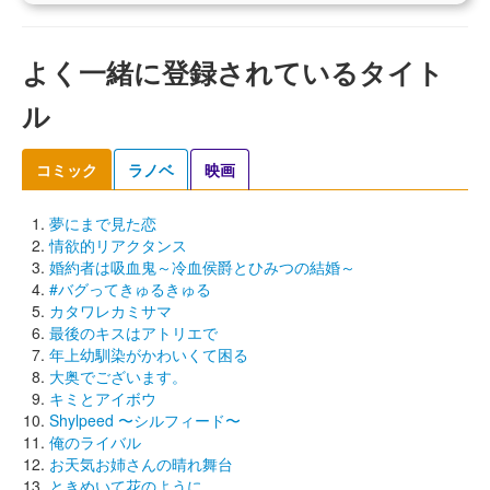
よく一緒に登録されているタイト
ル
コミック
ラノベ
映画
夢にまで見た恋
情欲的リアクタンス
婚約者は吸血鬼～冷血侯爵とひみつの結婚～
#バグってきゅるきゅる
カタワレカミサマ
最後のキスはアトリエで
年上幼馴染がかわいくて困る
大奥でございます。
キミとアイボウ
Shylpeed 〜シルフィード〜
俺のライバル
お天気お姉さんの晴れ舞台
ときめいて花のように