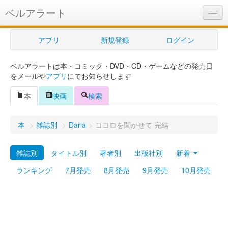
ベルアラート
ベルアラートとは
アプリ
新規登録
ログイン
ヘルプ
ベルアラートは本・コミック・DVD・CD・ゲームなどの発売日
新規登録
をメールや
アプリ
にてお知らせします
ログイン
本
映画
検索
Myカレンダー
本
>
雑誌別
>
Daria
>
ココロを聞かせて 完結
購入管理
雑誌別
タイトル別
著者別
出版社別
新着
Myシェルフ
ランキング
7月発売
8月発売
9月発売
10月発売
プレミアム