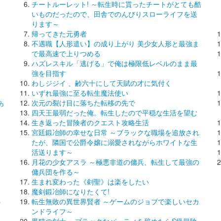
チートルーレット! ～転生時に貰ったチートがとても酷
いものだったので、田舎でのんびりスローライフを送
ります～
帰ってきた元勇者
不遇職【人形遣い】の成り上がり 美少女人形と最強ま
で最高速で上りつめる
ハズレスキル「逃げる」で俺は極限低レベルのまま最
強を目指す
わしジジイ 、齢六十にして天賦の才に気付く
いずれ最強に至る転生魔法使い
あ
次元の裂け目に落ちた転移の先で
四天王最弱だった俺。転生したので平穏な生活を望む
生き返った冒険者のクエスト攻略生活
宮廷鍛冶師の幸せな日常 ～ブラックな職場を追放され
たが、隣国で公爵令嬢に溺愛されながらホワイトな生
活送ります～
月花の少女アスラ ～極悪非道の傭兵、転生して最強の
傭兵団を作る～
生まれ変わった《剣聖》は楽をしたい
魔剣鍛冶師になりたくて!
う
転生無敗の異世界賢者 ～ゲームのジョブで楽しいセカ
ンドライフ～
黒猫の剣士 ～ブラックなパーティを辞めたらS級冒険