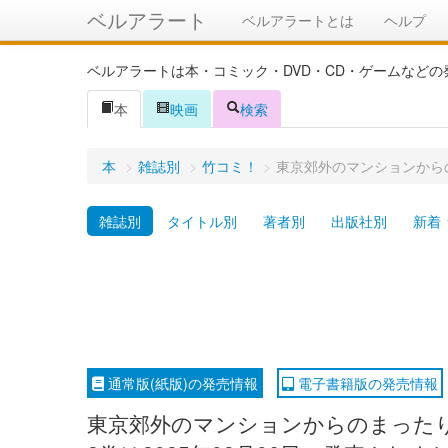
ベルアラート
ベルアラートとは
ヘルプ
ベルアラートは本・コミック・DVD・CD・ゲームなど
本
映画
検索
本
>
雑誌別
>
竹コミ！
>
東京郊外のマンションから
雑誌別
タイトル別
著者別
出版社別
新着
通常版(紙版)の発売情報
電子書籍版の発売情報
東京郊外のマンションからのまった