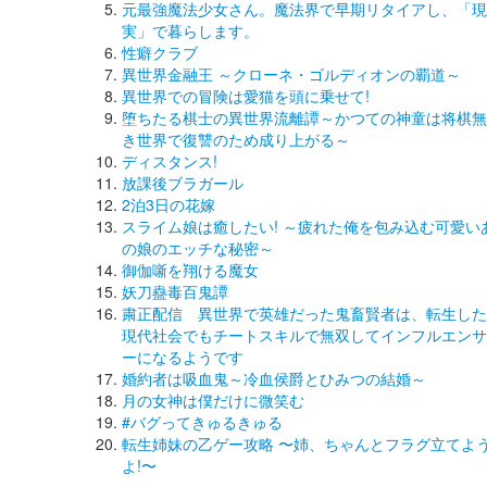
元最強魔法少女さん。魔法界で早期リタイアし、「現
実」で暮らします。
性癖クラブ
異世界金融王 ～クローネ・ゴルディオンの覇道～
異世界での冒険は愛猫を頭に乗せて!
堕ちたる棋士の異世界流離譚～かつての神童は将棋無
き世界で復讐のため成り上がる～
ディスタンス!
放課後ブラガール
2泊3日の花嫁
スライム娘は癒したい! ～疲れた俺を包み込む可愛い
の娘のエッチな秘密～
御伽噺を翔ける魔女
妖刀蠱毒百鬼譚
粛正配信 異世界で英雄だった鬼畜賢者は、転生した
現代社会でもチートスキルで無双してインフルエンサ
ーになるようです
婚約者は吸血鬼～冷血侯爵とひみつの結婚～
月の女神は僕だけに微笑む
#バグってきゅるきゅる
転生姉妹の乙ゲー攻略 〜姉、ちゃんとフラグ立てよ
よ!〜