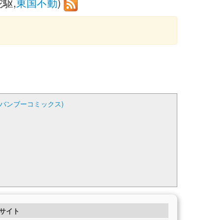
駆,
東国不動
)
(バンブーコミックス)
サイト