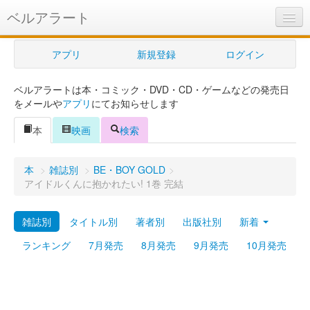
ベルアラート
ベルアラートとは
アプリ
新規登録
ログイン
ヘルプ
ベルアラートは本・コミック・DVD・CD・ゲームなどの発売日
新規登録
をメールや
アプリ
にてお知らせします
ログイン
本
映画
検索
Myカレンダー
本
>
雑誌別
>
BE・BOY GOLD
>
購入管理
アイドルくんに抱かれたい! 1巻 完結
Myシェルフ
雑誌別
タイトル別
著者別
出版社別
新着
プレミアム
ランキング
7月発売
8月発売
9月発売
10月発売