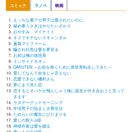
コミック
ラノベ
映画
えっちな裏アカ男子は愛されたいのに
秘め事うさぎはやりたいざかり
おやすみ、マイナイト
キスでオチないスキャンダル
薫風マイファーム
騙され社長は愛を夢見る
お前は俺の迷惑系
インサイドネオン
DAKUTEN ～お前を抱くために異世界転生してきた～
愛してなんて命令じゃ言えない
恋愛できない磯村さん
夢にまで見た恋
恋するとオバケが飛んじゃう俺に親友が付き合おうと言って
きます
サタデーグッドモーニング
年頃男子の悩ましき寮生活
ためらいの魔女にひだまりを
愛しの獣人α様
神様作家は愛を綴る
青い人の主治医