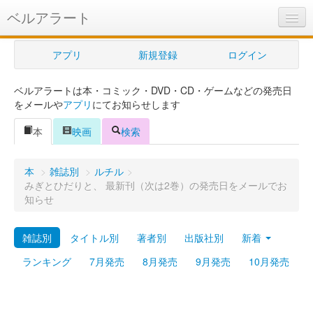
ベルアラート
ベルアラートとは
アプリ
新規登録
ログイン
ヘルプ
ベルアラートは本・コミック・DVD・CD・ゲームなどの発売日
新規登録
をメールや
アプリ
にてお知らせします
ログイン
本
映画
検索
Myカレンダー
本
>
雑誌別
>
ルチル
>
購入管理
みぎとひだりと、 最新刊（次は2巻）の発売日をメールでお
知らせ
Myシェルフ
雑誌別
タイトル別
著者別
出版社別
新着
プレミアム
ランキング
7月発売
8月発売
9月発売
10月発売