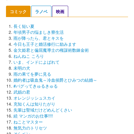
コミック
ラノベ
映画
長く短い夏
年頃男子の悩ましき寮生活
雨が降ったら、君とキスを
今日も王子と婚活修行に励みます
金欠姫君と偏屈魔導士の権謀術数錬金術
ねんねこ ころり
いま、インドによばれて
未明の犬
雨の果てを夢に見る
婚約者は吸血鬼～冷血侯爵とひみつの結婚～
#バグってきゅるきゅる
武娼の君
オレンジッシュスカイ
充知くんは知りたがり
先輩は聖域だけどめんどくさい
続 マンガのお仕事!!!!
ねことマスター
無気力のトリセツ
そらペン