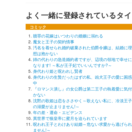
よく一緒に登録されているタイ
コミック
贖罪の花嫁はいつわりの婚姻に溺れる
魔女と王子の契約情事
汚名を着せられ婚約破棄された伯爵令嬢は、結婚に理
想は抱かない
姉の代わりの急造婚約者ですが、辺境の領地で幸せに
なります! ～私が王子妃でいいんですか?～
身代わり姫と呪われし賢者
身代わりの生贄だったはずの私、凶犬王子の愛に困惑
中
『ロマンス潰し』の女公爵は第二王子の執着愛に気付
かない
沈黙の歌姫は恋をささやく～歌えない私に、冷淡王子
の溺愛が止まりません!～
年の差・運命・エビデンス
異世界で狼皇帝に蜜月を迫られています
呪われ王子とわけあり結婚～危ない求愛から逃げられ
ません!～