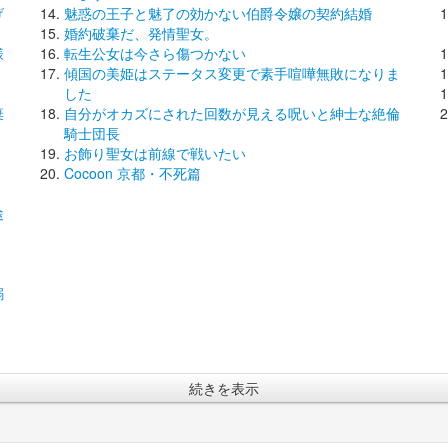
げ
魅惑の王子と魅了の効かない伯爵令嬢の契約結婚
婚約破棄だ、発情聖女。
様
転生公女は今さら傷つかない
傾国の美姫はステータス変更で素手喧嘩無敗になりま
した
棄
自分がオカズにされた回数が見える呪いと紳士な絶倫
騎士団長
お飾り聖女は前線で戦いたい
Cocoon 京都・不死篇
途
溺
続きを表示