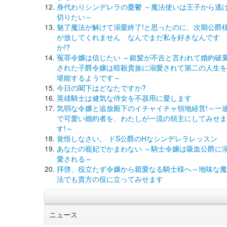
身代わりシンデレラの憂鬱 ～魔法使いは王子から逃
切りたい～
魅了魔法が解けて溺愛終了!と思ったのに、次期公爵
が放してくれません なんでまだ私を好きなんです
か!?
冤罪令嬢は信じたい ～銀髪が不吉と言われて婚約破
された子爵令嬢は暗殺貴族に溺愛されて第二の人生を
堪能するようです～
今日の閣下はどなたですか?
英雄騎士は健気な侍女を不器用に愛します
気弱な令嬢と追放殿下のイチャイチャ領地経営!～一
で可愛い婚約者を、わたしが一流の領主にしてみせま
す!～
覚悟しなさい。 ドS公爵のHなシンデレラレッスン
あなたの寵妃でかまわない ～騎士令嬢は吸血公爵に
愛される～
拝啓、役立たず令嬢から親愛なる騎士様へ～地味な魔
法でも貴方の役に立ってみせます
ニュース