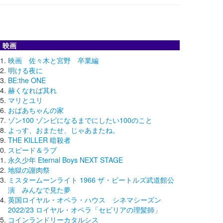
映画
映画 佐々木と宮野 卒業編
明ける夜に
BE:the ONE
赫くなれば其れ
マリとユリ
おばあちゃんの家
ゾン100 ゾンビになるまでにしたい100のこと
よっす、おまたせ、じゃあまたね。
THE KILLER 暗殺者
スピード＆ラブ
永久少年 Eternal Boys NEXT STAGE
地獄の謝肉祭
ミスタームーンライト 1966 ザ・ビートルズ武道館公
演 みんなで見た夢
英国ロイヤル・オペラ・ハウス シネマシーズン
2022/23 ロイヤル・オペラ「セビリアの理髪師」
コインランドリーカタルシス