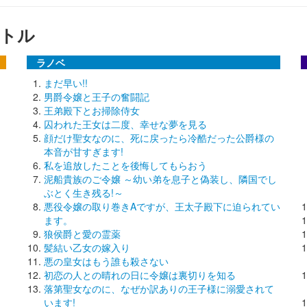
トル
ラノベ
まだ早い!!
男爵令嬢と王子の奮闘記
王弟殿下とお掃除侍女
囚われた王女は二度、幸せな夢を見る
顔だけ聖女なのに、死に戻ったら冷酷だった公爵様の
本音が甘すぎます!
私を追放したことを後悔してもらおう
泥船貴族のご令嬢 ～幼い弟を息子と偽装し、隣国でし
ぶとく生き残る!～
悪役令嬢の取り巻きAですが、王太子殿下に迫られてい
ます。
狼侯爵と愛の霊薬
髪結い乙女の嫁入り
悪の皇女はもう誰も殺さない
初恋の人との晴れの日に令嬢は裏切りを知る
落第聖女なのに、なぜか訳ありの王子様に溺愛されて
います!