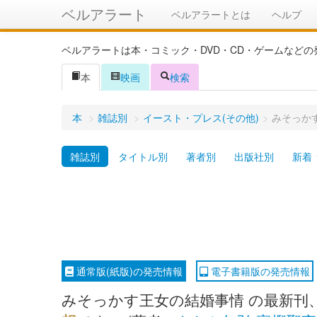
ベルアラート
ベルアラートとは
ヘルプ
ベルアラートは本・コミック・DVD・CD・ゲームなど
本
映画
検索
本
>
雑誌別
>
イースト・プレス(その他)
>
みそっか
雑誌別
タイトル別
著者別
出版社別
新着
通常版(紙版)の発売情報
電子書籍版の発売情報
みそっかす王女の結婚事情 の最新刊、