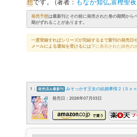
想
です。 (著者：
もなか知弘
,
富樫聖夜
発売予想
は最新刊とその前に発売された巻の期間から
期がずれることがあります。
一度登録すればシリーズが完結するまで新刊の発売日
メールによる通知を受けるには
下に表示された緑色の
1：
みそっかす王女の結婚事情２ (Ｓｏ
発売済み最新刊
発売日：2026年07月03日