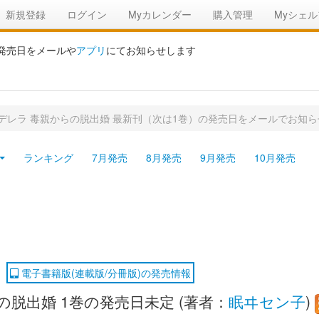
新規登録
ログイン
Myカレンダー
購入管理
Myシェル
の発売日をメールや
アプリ
にてお知らせします
デレラ 毒親からの脱出婚 最新刊（次は1巻）の発売日をメールでお知ら
ランキング
7月発売
8月発売
9月発売
10月発売
電子書籍版(連載版/分冊版)の発売情報
脱出婚 1巻の発売日未定 (著者：
眠ヰセン子
)