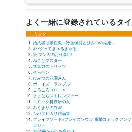
よく一緒に登録されているタイ
コミック
婚約者は吸血鬼～冷血侯爵とひみつの結婚～
#バグってきゅるきゅる
続 マンガのお仕事!!!!
ねことマスター
無気力のトリセツ
そらペン
ひみつの花園さん
ボーイズ・ランブル
ころころコロニャ
さよならストレンジャー
コミック科捜研の女
みくまりの谷深
シバタヒカリ作品集
ブレイブソード×ブレイズソウル 電撃コミックアンソ
ロジー
19時半から打ち合わせ