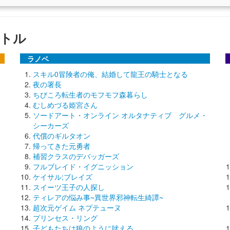
トル
ラノベ
スキル0冒険者の俺、結婚して龍王の騎士となる
夜の署長
ちびころ転生者のモフモフ森暮らし
むしめづる姫宮さん
ソードアート・オンライン オルタナティブ グルメ・
シーカーズ
代償のギルタオン
帰ってきた元勇者
補習クラスのデバッガーズ
フルブレイド・イグニッション
ケイサル;ブレイズ
スイーツ王子の人探し
ティレアの悩み事~異世界邪神転生綺譚~
超次元ゲイム ネプテューヌ
プリンセス・リング
子どもたちは狼のように吠える