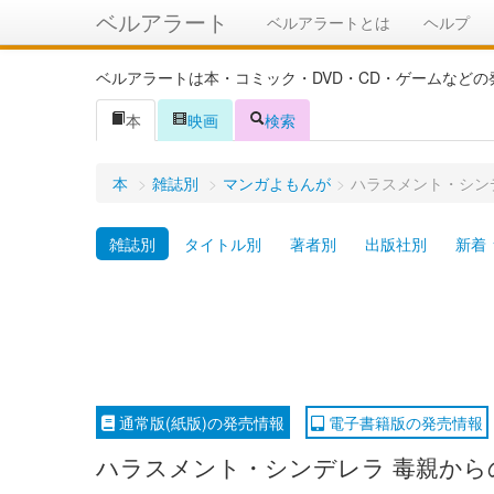
ベルアラート
ベルアラートとは
ヘルプ
ベルアラートは本・コミック・DVD・CD・ゲームなど
本
映画
検索
本
>
雑誌別
>
マンガよもんが
>
ハラスメント・シン
雑誌別
タイトル別
著者別
出版社別
新着
通常版(紙版)の発売情報
電子書籍版の発売情報
ハラスメント・シンデレラ 毒親からの