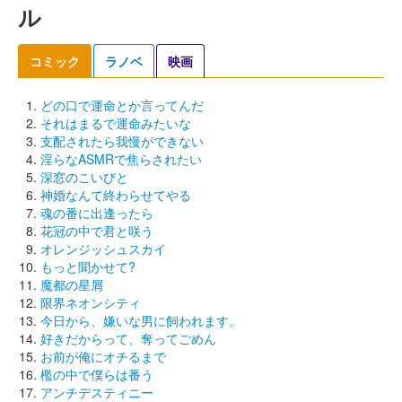
ル
コミック
ラノベ
映画
どの口で運命とか言ってんだ
それはまるで運命みたいな
支配されたら我慢ができない
淫らなASMRで焦らされたい
深窓のこいびと
神婚なんて終わらせてやる
魂の番に出逢ったら
花冠の中で君と咲う
オレンジッシュスカイ
もっと聞かせて?
魔都の星屑
限界ネオンシティ
今日から、嫌いな男に飼われます。
好きだからって、奪ってごめん
お前が俺にオチるまで
檻の中で僕らは番う
アンチデスティニー