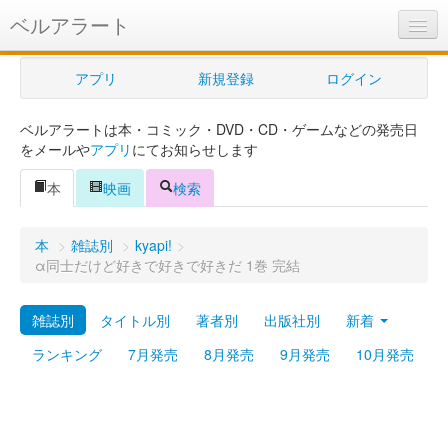
ベルアラート
ベルアラートとは
アプリ
新規登録
ログイン
ヘルプ
ベルアラートは本・コミック・DVD・CD・ゲームなどの発売日
新規登録
をメールや
アプリ
にてお知らせします
ログイン
本
映画
検索
Myカレンダー
本
>
雑誌別
>
kyapi!
>
購入管理
α同士だけど好きで好きで好きだ 1巻 完結
Myシェルフ
雑誌別
タイトル別
著者別
出版社別
新着
プレミアム
ランキング
7月発売
8月発売
9月発売
10月発売