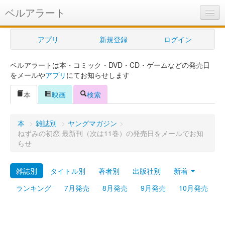
ベルアラート
ベルアラートとは
アプリ
新規登録
ログイン
ヘルプ
ベルアラートは本・コミック・DVD・CD・ゲームなどの発売日
新規登録
をメールや
アプリ
にてお知らせします
ログイン
本
映画
検索
Myカレンダー
本
>
雑誌別
>
ヤングマガジン
>
購入管理
ねずみの初恋 最新刊（次は11巻）の発売日をメールでお知
らせ
Myシェルフ
雑誌別
タイトル別
著者別
出版社別
新着
プレミアム
ランキング
7月発売
8月発売
9月発売
10月発売