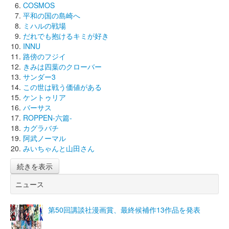
COSMOS
平和の国の島崎へ
ミハルの戦場
だれでも抱けるキミが好き
INNU
路傍のフジイ
きみは四葉のクローバー
サンダー3
この世は戦う価値がある
ケントゥリア
バーサス
ROPPEN-六篇-
カグラバチ
阿武ノーマル
みいちゃんと山田さん
続きを表示
ニュース
第50回講談社漫画賞、最終候補作13作品を発表