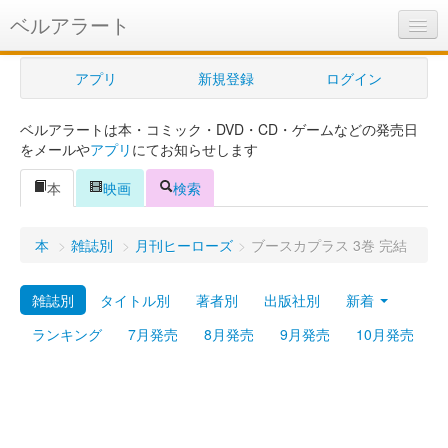
ベルアラート
ベルアラートとは
アプリ
新規登録
ログイン
ヘルプ
ベルアラートは本・コミック・DVD・CD・ゲームなどの発売日
新規登録
をメールや
アプリ
にてお知らせします
ログイン
本
映画
検索
Myカレンダー
本
>
雑誌別
>
月刊ヒーローズ
>
ブースカプラス 3巻 完結
購入管理
雑誌別
タイトル別
著者別
出版社別
新着
Myシェルフ
ランキング
7月発売
8月発売
9月発売
10月発売
プレミアム