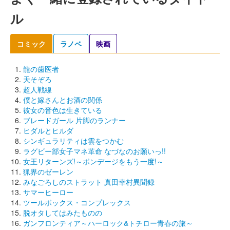
ル
コミック
ラノベ
映画
龍の歯医者
天そぞろ
超人戦線
僕と嫁さんとお酒の関係
彼女の音色は生きている
ブレードガール 片脚のランナー
ヒダルとヒルダ
シンギュラリティは雲をつかむ
ラグビー部女子マネ革命 なづなのお願いっ!!
女王リターンズ!～ボンデージをもう一度!～
猟界のゼーレン
みなごろしのストラット 真田幸村異聞録
サマーヒーロー
ツールボックス・コンプレックス
脱オタしてはみたものの
ガンフロンティア～ハーロック&トチロー青春の旅～