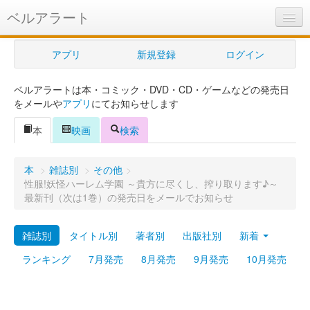
ベルアラート
ベルアラートとは
アプリ
新規登録
ログイン
ヘルプ
ベルアラートは本・コミック・DVD・CD・ゲームなどの発売日
新規登録
をメールや
アプリ
にてお知らせします
ログイン
本
映画
検索
Myカレンダー
本
>
雑誌別
>
その他
>
購入管理
性服!妖怪ハーレム学園 ～貴方に尽くし、搾り取ります♪～
最新刊（次は1巻）の発売日をメールでお知らせ
Myシェルフ
雑誌別
タイトル別
著者別
出版社別
新着
プレミアム
ランキング
7月発売
8月発売
9月発売
10月発売