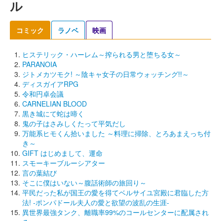
ル
コミック
ラノベ
映画
ヒステリック・ハーレム～搾られる男と堕ちる女～
PARANOIA
ジトメカツモク! ～陰キャ女子の日常ウォッチング!!～
ディスガイアRPG
令和円卓会議
CARNELIAN BLOOD
黒き城にて蛇は啼く
鬼の子はさみしくたって平気だし
万能系ヒモくん拾いました ～料理に掃除、とろあまえっち付
き～
GIFT はじめまして、運命
スモーキーブルーシアター
言の葉結び
そこに僕はいない～腹話術師の旅回り～
平民だった私が国王の愛を得てベルサイユ宮殿に君臨した方
法! ‐ポンパドール夫人の愛と欲望の波乱の生涯‐
異世界最強タンク、離職率99%のコールセンターに配属され