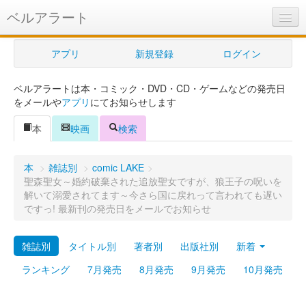
ベルアラート
ベルアラートとは
アプリ
新規登録
ログイン
ヘルプ
ベルアラートは本・コミック・DVD・CD・ゲームなどの発売日
新規登録
をメールや
アプリ
にてお知らせします
ログイン
本
映画
検索
Myカレンダー
本
>
雑誌別
>
comic LAKE
>
購入管理
聖森聖女～婚約破棄された追放聖女ですが、狼王子の呪いを
解いて溺愛されてます～今さら国に戻れって言われても遅い
Myシェルフ
ですっ! 最新刊の発売日をメールでお知らせ
プレミアム
雑誌別
タイトル別
著者別
出版社別
新着
ランキング
7月発売
8月発売
9月発売
10月発売