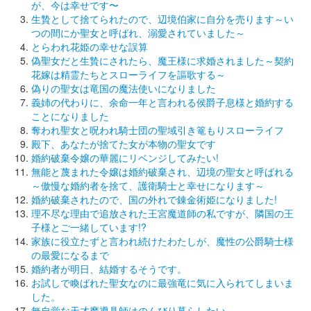
が、今は幸せです〜
生贄として捨てられたので、辺境伯家に自分を売ります～い
つの間にか聖女と呼ばれ、溺愛されていました～
とらわれ花姫の幸せな誤算
偽聖女だと生贄にされたら、魔王様に求婚されました～契約
花嫁は精霊たちとスローライフを謳歌する～
偽りの聖女は竜国の魔法使いになりました
義姉の代わりに、余命一年と言われる侯爵子息様と婚約する
ことになりました
奪われ聖女と呪われ騎士団の聖域引き篭もりスローライフ
殿下、あなたが捨てた女が本物の聖女です
婚約破棄令嬢の華麗にリベンジしてみたい!
無能と蔑まれた令嬢は婚約破棄され、辺境の聖女と呼ばれる
～傲慢な婚約者を捨て、護衛騎士と幸せになります～
婚約破棄されたので、国の外れで錬金術姫になりました!
理不尽な理由で追放された王宮魔道師の私ですが、隣国の王
子様とご一緒しています!?
家族に役立たずと言われ続けたわたしが、魔性の公爵騎士様
の最愛になるまで
婚約者が明日、結婚するそうです。
お試しで喚ばれた聖女なのに最強竜に気に入られてしまいま
した。
無自覚な天才魔導具師はのんびり暮らしたい