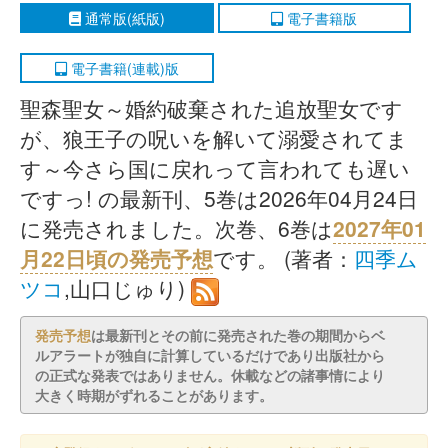
通常版(紙版)
電子書籍版
電子書籍(連載)版
聖森聖女～婚約破棄された追放聖女です
が、狼王子の呪いを解いて溺愛されてま
す～今さら国に戻れって言われても遅い
ですっ! の最新刊、5巻は2026年04月24日
に発売されました。次巻、6巻は
2027年01
月22日頃の発売予想
です。 (著者：
四季ム
ツコ
,山口じゅり)
発売予想
は最新刊とその前に発売された巻の期間からベ
ルアラートが独自に計算しているだけであり出版社から
の正式な発表ではありません。休載などの諸事情により
大きく時期がずれることがあります。