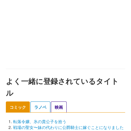
よく一緒に登録されているタイト
ル
コミック
ラノベ
映画
転落令嬢、氷の貴公子を拾う
戦場の聖女〜妹の代わりに公爵騎士に嫁ぐことになりました