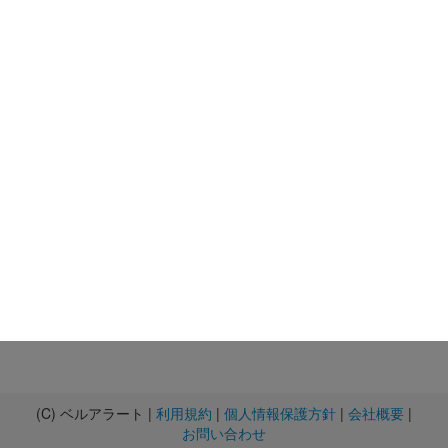
(C) ベルアラート |
利用規約
|
個人情報保護方針
|
会社概要
|
お問い合わせ