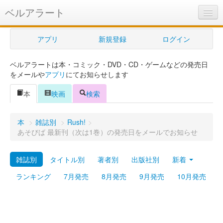
ベルアラート
ベルアラートとは
アプリ
新規登録
ログイン
ヘルプ
ベルアラートは本・コミック・DVD・CD・ゲームなどの発売日
新規登録
をメールや
アプリ
にてお知らせします
ログイン
本
映画
検索
Myカレンダー
本
>
雑誌別
>
Rush!
>
購入管理
あそびば 最新刊（次は1巻）の発売日をメールでお知らせ
Myシェルフ
雑誌別
タイトル別
著者別
出版社別
新着
プレミアム
ランキング
7月発売
8月発売
9月発売
10月発売