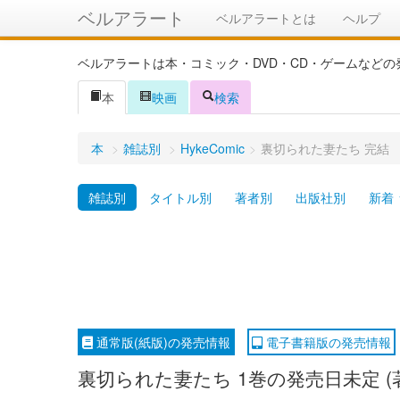
ベルアラート
ベルアラートとは
ヘルプ
ベルアラートは本・コミック・DVD・CD・ゲームなど
本
映画
検索
本
>
雑誌別
>
HykeComic
>
裏切られた妻たち 完結
雑誌別
タイトル別
著者別
出版社別
新着
通常版(紙版)の発売情報
電子書籍版の発売情報
裏切られた妻たち 1巻の発売日未定 (