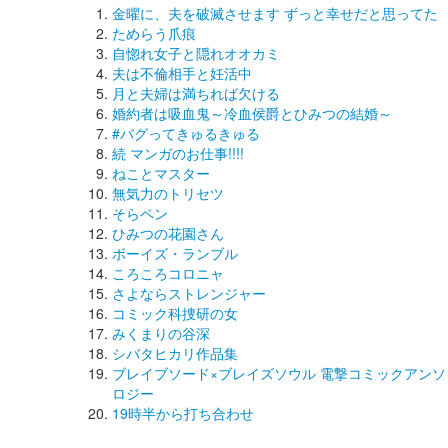
金曜に、夫を破滅させます ずっと幸せだと思ってた
ためらう爪痕
自惚れ女子と隠れオオカミ
夫は不倫相手と妊活中
月と夫婦は満ちれば欠ける
婚約者は吸血鬼～冷血侯爵とひみつの結婚～
#バグってきゅるきゅる
続 マンガのお仕事!!!!
ねことマスター
無気力のトリセツ
そらペン
ひみつの花園さん
ボーイズ・ランブル
ころころコロニャ
さよならストレンジャー
コミック科捜研の女
みくまりの谷深
シバタヒカリ作品集
ブレイブソード×ブレイズソウル 電撃コミックアンソ
ロジー
19時半から打ち合わせ