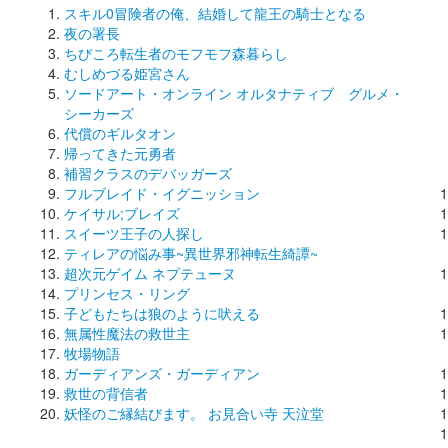
スキル0冒険者の俺、結婚して龍王の騎士となる
夜の署長
ちびころ転生者のモフモフ森暮らし
むしめづる姫宮さん
ソードアート・オンライン オルタナティブ グルメ・
シーカーズ
代償のギルタオン
帰ってきた元勇者
補習クラスのデバッガーズ
フルブレイド・イグニッション
ケイサル;ブレイズ
スイーツ王子の人探し
ティレアの悩み事~異世界邪神転生綺譚~
超次元ゲイム ネプテューヌ
プリンセス・リング
子どもたちは狼のように吠える
無属性魔法の救世主
牧場物語
ガーディアンズ・ガーディアン
救世の背信者
妖怪のご縁結びます。 お見合い寺 天泣堂