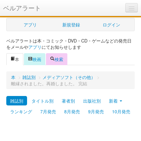
ベルアラート
ベルアラートとは
アプリ
新規登録
ログイン
ヘルプ
ベルアラートは本・コミック・DVD・CD・ゲームなどの発売日
新規登録
をメールや
アプリ
にてお知らせします
ログイン
本
映画
検索
Myカレンダー
本
>
雑誌別
>
メディアソフト（その他）
>
購入管理
離縁されました。再婚しました。 完結
Myシェルフ
雑誌別
タイトル別
著者別
出版社別
新着
プレミアム
ランキング
7月発売
8月発売
9月発売
10月発売