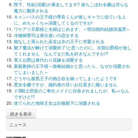
陛下、性欲(溺愛)が暴走してます!! 落ちこぼれ令嬢は淫らな
魔力に翻弄される
キャンパスの王子様の季良くんが推しキャラに似ている上
に、めちゃくちゃ溺愛してくるのですが!
ワケアリ旦那様と夫婦はじめます。～明治契約結婚浪漫譚～
冷徹御曹司は身分違いの恋をする
能なしと罵られた巫女は氷の王子に求愛される
魅了魔法が解けて溺愛終了!と思ったのに、次期公爵様が放し
てくれません なんでまだ私を好きなんですか!?
軍人公爵は身代わり花嫁を溺愛する
家庭教師の王子様～政略結婚かと思ったら、なぜか溺愛され
てしまいました～
どうやら腹黒王子の独占欲を煽ってしまったようです
悪女令嬢ですが、婚約者の甘いお仕置きに敵いません
ドS騎士団長のご奉仕メイドに任命されましたが、私××なん
ですけど!?
捨てられた地味王女は白狼殿下に溺愛される
続きを表示
ニュース