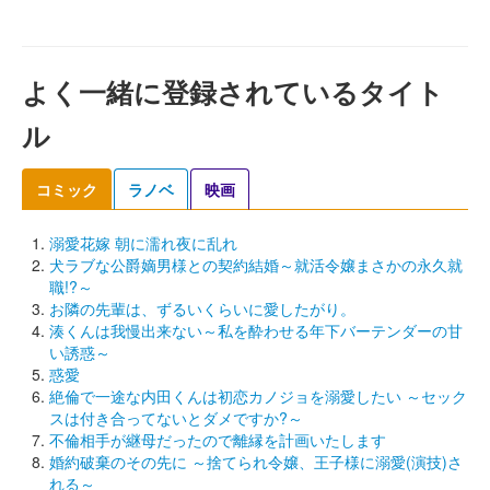
よく一緒に登録されているタイト
ル
コミック
ラノベ
映画
溺愛花嫁 朝に濡れ夜に乱れ
犬ラブな公爵嫡男様との契約結婚～就活令嬢まさかの永久就
職!?～
お隣の先輩は、ずるいくらいに愛したがり。
湊くんは我慢出来ない～私を酔わせる年下バーテンダーの甘
い誘惑～
惑愛
絶倫で一途な内田くんは初恋カノジョを溺愛したい ～セック
スは付き合ってないとダメですか?～
不倫相手が継母だったので離縁を計画いたします
婚約破棄のその先に ～捨てられ令嬢、王子様に溺愛(演技)さ
れる～