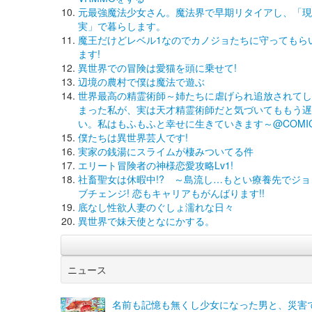
元最強魔法少女さん。魔法界で早期リタイアし、「現
実」で暮らします。
魔王だけどレベル1なのでカノジョたちに守ってもら
ます!
異世界での冒険は愛猫を頭に乗せて!
辺境の農村で僕は魔法で遊ぶ
世界最高の精霊術師～姉たちに虐げられ追放されてし
まった私が、実は天才精霊術師だと気づいてももう遅
い。私はもふもふと幸せに生きていきます～@COMI
僕たちは異世界芸人です!
実家の銭湯にスライムが棲みついてる件
エリート冒険者の神様恋愛攻略Lv1!
社畜聖女は休暇中!? ～島流し…もとい療養先でジョ
ブチェンジ! 恋もキャリアもがんばります!!
底なし性欲人妻のぐしょ濡れな日々
異世界で妹天使となにかする。
ニュース
名前も記憶も無くし少女になった男と、災害で