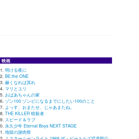
映画
明ける夜に
BE:the ONE
赫くなれば其れ
マリとユリ
おばあちゃんの家
ゾン100 ゾンビになるまでにしたい100のこと
よっす、おまたせ、じゃあまたね。
THE KILLER 暗殺者
スピード＆ラブ
永久少年 Eternal Boys NEXT STAGE
地獄の謝肉祭
ミスタームーンライト 1966 ザ・ビートルズ武道館公