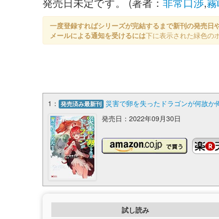
発売日未定です。 (著者：
非常口渉
,
霧
一度登録すればシリーズが完結するまで新刊の発売日
メールによる通知を受けるには
下に表示された緑色の
1：
災害で卵を失ったドラゴンが何故か俺を
発売済み最新刊
発売日：2022年09月30日
試し読み