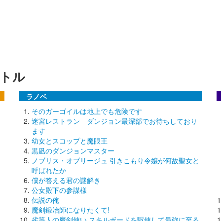
トル
ラノベ
そのガーゴイルは地上でも危険です
迷宮レストラン ダンジョン最深部でお待ちしており
ます
幼女とスコップと魔眼王
黒凪のダンジョンマスター
ノブリス・オブリージュ 引きこもり令嬢が何故聖女と
呼ばれたか
僕が答える君の謎解き
公女殿下の参謀様
伝説の俺
魔剣鍛冶師になりたくて!
劣等人の魔剣使い スキルボードを駆使して最強に至る