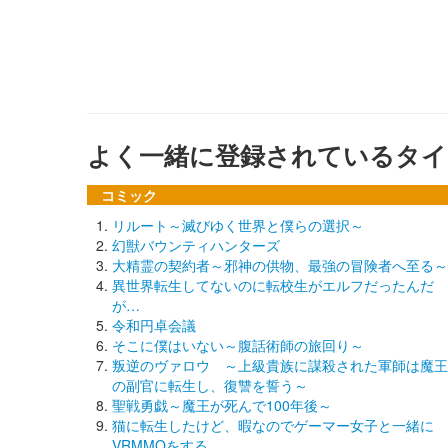
よく一緒に登録されているタイ
コミック
リルート～滅びゆく世界と僕らの選択～
幻獣バウンティハンターズ
大精霊の契約者～邪神の供物、最強の冒険者へ至る～
異世界転生してないのに転校生がエルフだったんだ
が…
令和円卓会議
そこに僕はいない～腹話術師の旅回り～
叛逆のヴァロウ ～上級貴族に謀殺された軍師は魔王
の副官に転生し、復讐を誓う～
聖戦勇戯～魔王が死んで100年後～
猫に転生したけど、暇なのでゲーマー女子と一緒に
VRMMOをする