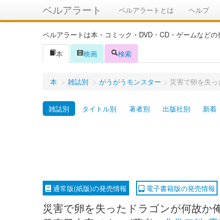
ベルアラート
ベルアラートとは
ヘルプ
ベルアラートは本・コミック・DVD・CD・ゲームなど
本
映画
検索
本
>
雑誌別
>
がうがうモンスター
>
災害で卵を失っ
雑誌別
タイトル別
著者別
出版社別
新着
通常版(紙版)の発売情報
電子書籍版の発売情報
災害で卵を失ったドラゴンが何故か俺を