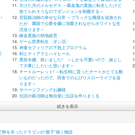
欠けた月のメルセデス ～吸血鬼の貴族に転生したけど
捨てられそうなのでダンジョンを制覇する～
い
宮廷鍛冶師の幸せな日常 ～ブラックな職場を追放され
たが、隣国で公爵令嬢に溺愛されながらホワイトな生
活送ります～
錬金貴族の領地経営
ゲーム世界転生〈ダン活〉
神童セフィリアの下剋上プログラム
C
剣とティアラとハイヒール
悪役令嬢、拾いました! ～しかも可愛いので、妹とし
て大事にしたいと思います～
チートルーレット! ～転生時に貰ったチートがとても酷
いものだったので、田舎でのんびりスローライフを送
ります～
サベージファングお嬢様
伝説の鍛冶師は無自覚に伝説を作りまくる
続きを表示
卵を失ったドラゴンの“親子”描く物語