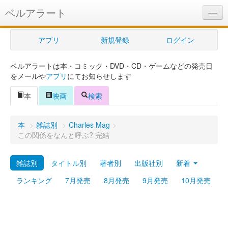
ベルアラート
ベルアラートとは
アプリ
新規登録
ログイン
ヘルプ
ベルアラートは本・コミック・DVD・CD・ゲームなどの発売日
新規登録
をメールや
アプリ
にてお知らせします
ログイン
本
映画
検索
Myカレンダー
本
>
雑誌別
>
Charles Mag
>
購入管理
この関係をなんと呼ぶ? 完結
Myシェルフ
雑誌別
タイトル別
著者別
出版社別
新着
プレミアム
ランキング
7月発売
8月発売
9月発売
10月発売