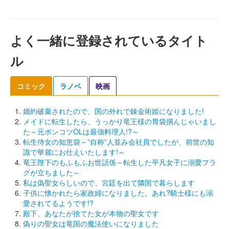
よく一緒に登録されているタイト
ル
コミック
ラノベ
映画
婚約破棄されたので、国の外れで錬金術姫になりました!
メイドに転生したら、うっかり竜王様の胃袋掴んじゃいまし
た～元ポンコツOLは最強料理人!?～
転生侍女の知恵袋～”自称”人並み会社員でしたが、前世の知
識で華麗にお仕えいたします!～
竜王陛下のもふもふお世話係～転生した平凡女子に溺愛フラ
グが立ちました～
私は偽聖女らしいので、宮廷を出て隣国で暮らします
子供に懐かれたら家政婦になりました。あれ?騎士様にも溺
愛されてるようです!?
殿下、あなたが捨てた女が本物の聖女です
偽りの聖女は竜国の魔法使いになりました