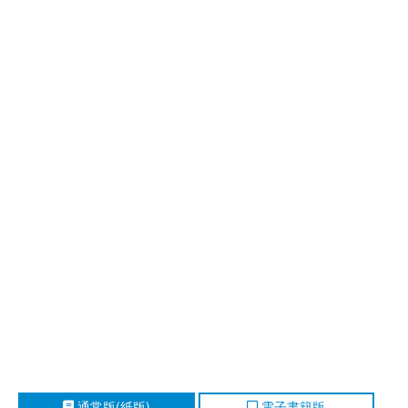
通常版(紙版)
電子書籍版