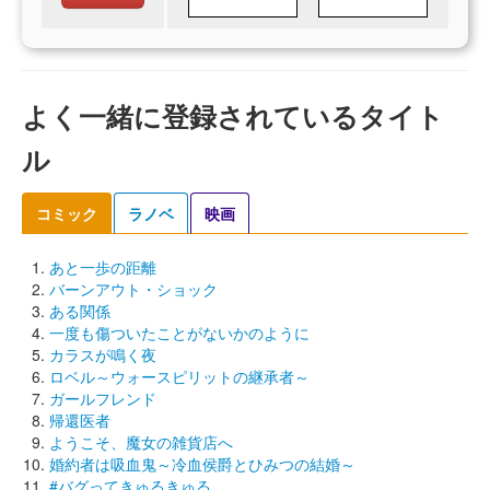
よく一緒に登録されているタイト
ル
コミック
ラノベ
映画
あと一歩の距離
バーンアウト・ショック
ある関係
一度も傷ついたことがないかのように
カラスが鳴く夜
ロベル～ウォースピリットの継承者～
ガールフレンド
帰還医者
ようこそ、魔女の雑貨店へ
婚約者は吸血鬼～冷血侯爵とひみつの結婚～
#バグってきゅるきゅる