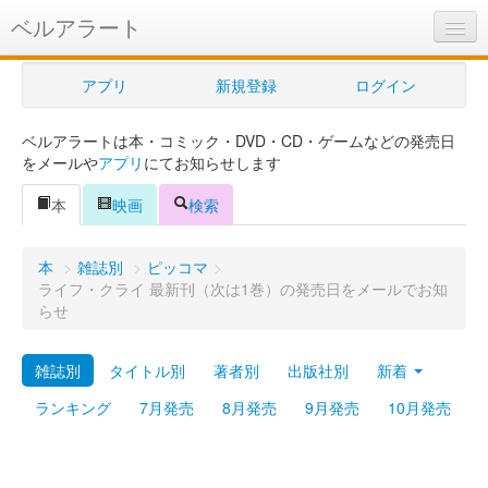
ベルアラート
ベルアラートとは
アプリ
新規登録
ログイン
ヘルプ
ベルアラートは本・コミック・DVD・CD・ゲームなどの発売日
新規登録
をメールや
アプリ
にてお知らせします
ログイン
本
映画
検索
Myカレンダー
本
>
雑誌別
>
ピッコマ
>
購入管理
ライフ・クライ 最新刊（次は1巻）の発売日をメールでお知
らせ
Myシェルフ
雑誌別
タイトル別
著者別
出版社別
新着
プレミアム
ランキング
7月発売
8月発売
9月発売
10月発売