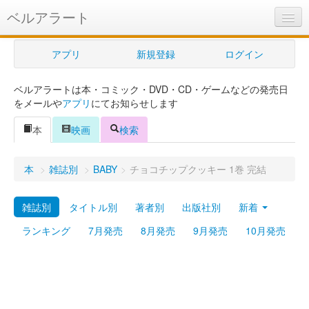
ベルアラート
ベルアラートとは
アプリ
新規登録
ログイン
ヘルプ
ベルアラートは本・コミック・DVD・CD・ゲームなどの発売日
新規登録
をメールや
アプリ
にてお知らせします
ログイン
本
映画
検索
Myカレンダー
本
>
雑誌別
>
BABY
>
チョコチップクッキー 1巻 完結
購入管理
雑誌別
タイトル別
著者別
出版社別
新着
Myシェルフ
ランキング
7月発売
8月発売
9月発売
10月発売
プレミアム