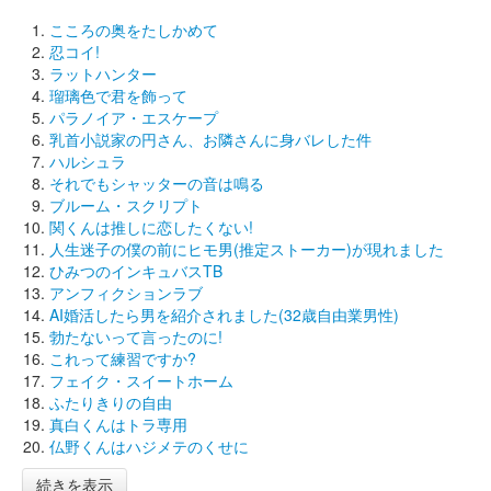
こころの奥をたしかめて
忍コイ!
ラットハンター
瑠璃色で君を飾って
パラノイア・エスケープ
乳首小説家の円さん、お隣さんに身バレした件
ハルシュラ
それでもシャッターの音は鳴る
ブルーム・スクリプト
関くんは推しに恋したくない!
人生迷子の僕の前にヒモ男(推定ストーカー)が現れました
ひみつのインキュバスTB
アンフィクションラブ
AI婚活したら男を紹介されました(32歳自由業男性)
勃たないって言ったのに!
これって練習ですか?
フェイク・スイートホーム
ふたりきりの自由
真白くんはトラ専用
仏野くんはハジメテのくせに
続きを表示