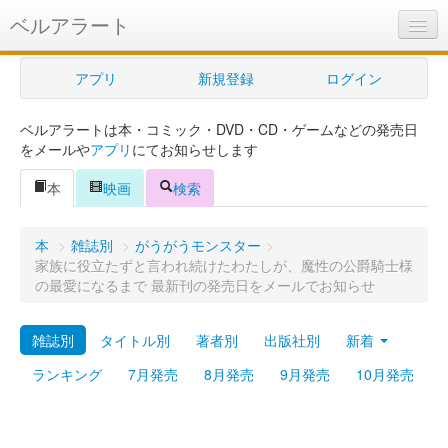
ベルアラート
ベルアラートとは
アプリ
新規登録
ログイン
ヘルプ
ベルアラートは本・コミック・DVD・CD・ゲームなどの発売日
新規登録
をメールや
アプリ
にてお知らせします
ログイン
本
映画
検索
Myカレンダー
本
>
雑誌別
>
がうがうモンスター
>
購入管理
家族に役立たずと言われ続けたわたしが、魔性の公爵騎士様
の最愛になるまで 最新刊の発売日をメールでお知らせ
Myシェルフ
雑誌別
タイトル別
著者別
出版社別
新着
プレミアム
ランキング
7月発売
8月発売
9月発売
10月発売