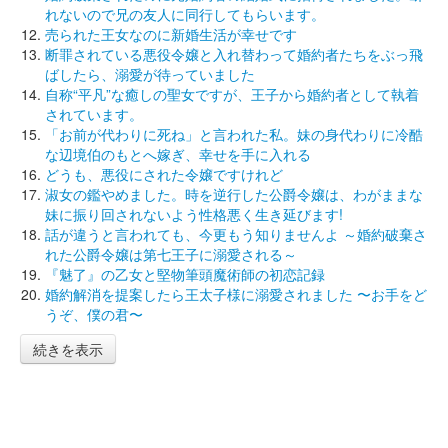
れないので兄の友人に同行してもらいます。
売られた王女なのに新婚生活が幸せです
断罪されている悪役令嬢と入れ替わって婚約者たちをぶっ飛
ばしたら、溺愛が待っていました
自称“平凡”な癒しの聖女ですが、王子から婚約者として執着
されています。
「お前が代わりに死ね」と言われた私。妹の身代わりに冷酷
な辺境伯のもとへ嫁ぎ、幸せを手に入れる
どうも、悪役にされた令嬢ですけれど
淑女の鑑やめました。時を逆行した公爵令嬢は、わがままな
妹に振り回されないよう性格悪く生き延びます!
話が違うと言われても、今更もう知りませんよ ～婚約破棄さ
れた公爵令嬢は第七王子に溺愛される～
『魅了』の乙女と堅物筆頭魔術師の初恋記録
婚約解消を提案したら王太子様に溺愛されました 〜お手をど
うぞ、僕の君〜
続きを表示