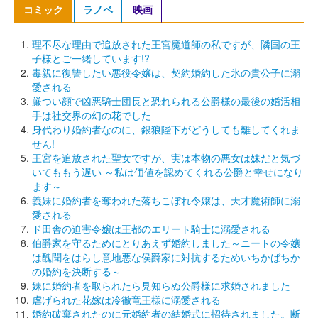
コミック
ラノベ
映画
理不尽な理由で追放された王宮魔道師の私ですが、隣国の王
子様とご一緒しています!?
毒親に復讐したい悪役令嬢は、契約婚約した氷の貴公子に溺
愛される
厳つい顔で凶悪騎士団長と恐れられる公爵様の最後の婚活相
手は社交界の幻の花でした
身代わり婚約者なのに、銀狼陛下がどうしても離してくれま
せん!
王宮を追放された聖女ですが、実は本物の悪女は妹だと気づ
いてももう遅い ～私は価値を認めてくれる公爵と幸せになり
ます～
義妹に婚約者を奪われた落ちこぼれ令嬢は、天才魔術師に溺
愛される
ド田舎の迫害令嬢は王都のエリート騎士に溺愛される
伯爵家を守るためにとりあえず婚約しました～ニートの令嬢
は醜聞をはらし意地悪な侯爵家に対抗するためいちかばちか
の婚約を決断する～
妹に婚約者を取られたら見知らぬ公爵様に求婚されました
虐げられた花嫁は冷徹竜王様に溺愛される
婚約破棄されたのに元婚約者の結婚式に招待されました。断