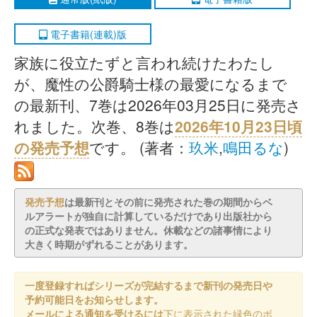
電子書籍(連載)版
家族に役立たずと言われ続けたわたし
が、魔性の公爵騎士様の最愛になるまで
の最新刊、7巻は2026年03月25日に発売さ
れました。次巻、8巻は
2026年10月23日頃
の発売予想
です。 (著者：
玖米
,
鳴田るな
)
発売予想
は最新刊とその前に発売された巻の期間からベ
ルアラートが独自に計算しているだけであり出版社から
の正式な発表ではありません。休載などの諸事情により
大きく時期がずれることがあります。
一度登録すればシリーズが完結するまで新刊の発売日や
予約可能日をお知らせします。
メールによる通知を受けるには
下に表示された緑色のボ