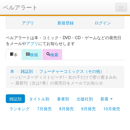
ベルアラート
ベルアラートとは
アプリ
新規登録
ログイン
ヘルプ
ベルアラートは本・コミック・DVD・CD・ゲームなどの発売日
新規登録
をメールや
アプリ
にてお知らせします
ログイン
本
映画
検索
Myカレンダー
本
>
雑誌別
>
フューチャーコミックス（その他）
>
購入管理
ハッピーヌーディストビーチ!～女の子だけで密☆蜜まみれ
～ 最新刊（次は1巻）の発売日をメールでお知らせ
Myシェルフ
雑誌別
タイトル別
著者別
出版社別
新着
プレミアム
ランキング
7月発売
8月発売
9月発売
10月発売