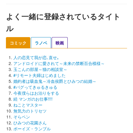
よく一緒に登録されているタイト
ル
コミック
ラノベ
映画
人の恋見て我が恋､直せ｡
アンドロイドに愛されて～未来の禁断百合模様～
玉こんの部屋～猫の相談室～
#リモート夫婦はじめました
婚約者は吸血鬼～冷血侯爵とひみつの結婚～
#バグってきゅるきゅる
今夜僕らはお泊りをする
続 マンガのお仕事!!!!
ねことマスター
無気力のトリセツ
そらペン
ひみつの花園さん
ボーイズ・ランブル