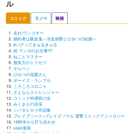
ル
コミック
ラノベ
映画
走れ!ウンコオー
婚約者は吸血鬼～冷血侯爵とひみつの結婚～
#バグってきゅるきゅる
続 マンガのお仕事!!!!
ねことマスター
無気力のトリセツ
そらペン
ひみつの花園さん
ボーイズ・ランブル
ころころコロニャ
さよならストレンジャー
コミック科捜研の女
みくまりの谷深
シバタヒカリ作品集
ブレイブソード×ブレイズソウル 電撃コミックアンソロジー
19時半から打ち合わせ
usao漫画