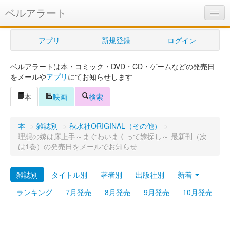
ベルアラート
ベルアラートとは
アプリ
新規登録
ログイン
ヘルプ
ベルアラートは本・コミック・DVD・CD・ゲームなどの発売日
新規登録
をメールや
アプリ
にてお知らせします
ログイン
本
映画
検索
Myカレンダー
本
>
雑誌別
>
秋水社ORIGINAL（その他）
>
購入管理
理想の嫁は床上手～まぐわいまくって嫁探し～ 最新刊（次
は1巻）の発売日をメールでお知らせ
Myシェルフ
雑誌別
タイトル別
著者別
出版社別
新着
プレミアム
ランキング
7月発売
8月発売
9月発売
10月発売