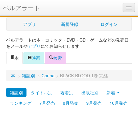
ベルアラート
ベルアラートとは
アプリ
新規登録
ログイン
ヘルプ
ベルアラートは本・コミック・DVD・CD・ゲームなどの発売日
新規登録
をメールや
アプリ
にてお知らせします
ログイン
本
映画
検索
Myカレンダー
本
>
雑誌別
>
Canna
>
BLACK BLOOD 1巻 完結
購入管理
雑誌別
タイトル別
著者別
出版社別
新着
Myシェルフ
ランキング
7月発売
8月発売
9月発売
10月発売
プレミアム