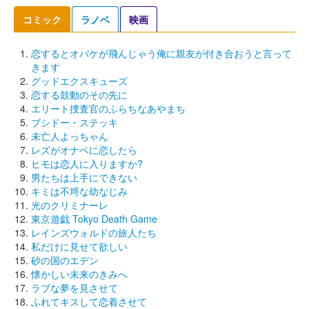
コミック
ラノベ
映画
恋するとオバケが飛んじゃう俺に親友が付き合おうと言って
きます
グッドエクスキューズ
恋する鼓動のその先に
エリート捜査官のふらちなあやまち
ブシドー・ステッキ
未亡人よっちゃん
レズがオナベに恋したら
ヒモは恋人に入りますか?
男たちは上手にできない
キミは不埒な幼なじみ
光のクリミナーレ
東京遊戯 Tokyo Death Game
レインズウォルドの旅人たち
私だけに見せて欲しい
砂の国のエデン
懐かしい未来のきみへ
ラブな夢を見させて
ふれてキスして恋着させて