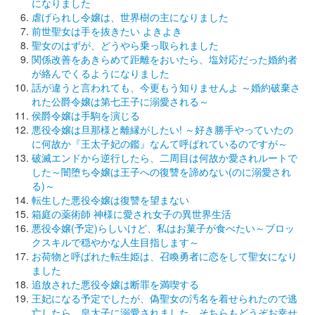
になりました
虐げられし令嬢は、世界樹の主になりました
前世聖女は手を抜きたい よきよき
聖女のはずが、どうやら乗っ取られました
関係改善をあきらめて距離をおいたら、塩対応だった婚約者
が絡んでくるようになりました
話が違うと言われても、今更もう知りませんよ ～婚約破棄さ
れた公爵令嬢は第七王子に溺愛される～
侯爵令嬢は手駒を演じる
悪役令嬢は旦那様と離縁がしたい! ～好き勝手やっていたの
に何故か『王太子妃の鑑』なんて呼ばれているのですが～
破滅エンドから逆行したら、二周目は何故か愛されルートで
した～闇堕ち令嬢は王子への復讐を諦めない(のに溺愛され
る)～
転生した悪役令嬢は復讐を望まない
箱庭の薬術師 神様に愛され女子の異世界生活
悪役令嬢(予定)らしいけど、私はお菓子が食べたい～ブロッ
クスキルで穏やかな人生目指します～
お荷物と呼ばれた転生姫は、召喚勇者に恋をして聖女になり
ました
追放された悪役令嬢は断罪を満喫する
王妃になる予定でしたが、偽聖女の汚名を着せられたので逃
亡したら、皇太子に溺愛されました。そちらもどうぞお幸せ